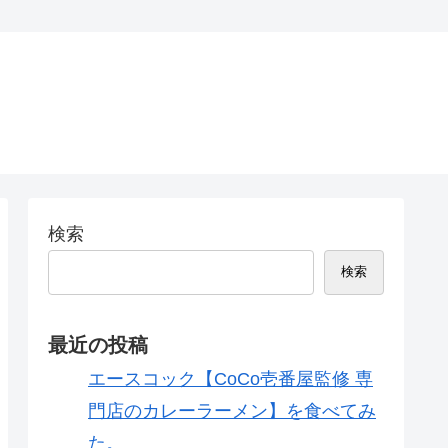
検索
検索
最近の投稿
エースコック【CoCo壱番屋監修 専
門店のカレーラーメン】を食べてみ
た。