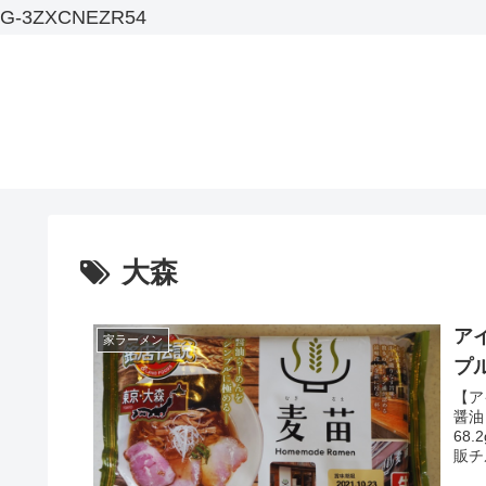
G-3ZXCNEZR54
大森
ア
家ラーメン
プ
【ア
醤油
68
販チ