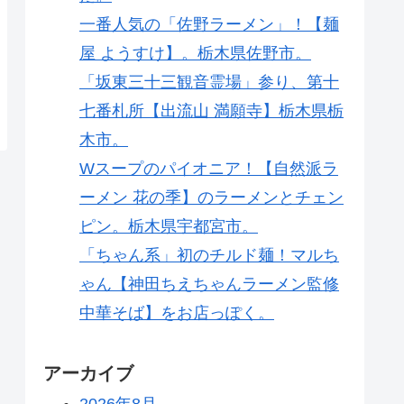
一番人気の「佐野ラーメン」！【麺
屋 ようすけ】。栃木県佐野市。
「坂東三十三観音霊場」参り、第十
七番札所【出流山 満願寺】栃木県栃
木市。
Wスープのパイオニア！【自然派ラ
ーメン 花の季】のラーメンとチェン
ピン。栃木県宇都宮市。
「ちゃん系」初のチルド麺！マルち
ゃん【神田ちえちゃんラーメン監修
中華そば】をお店っぽく。
アーカイブ
2026年8月