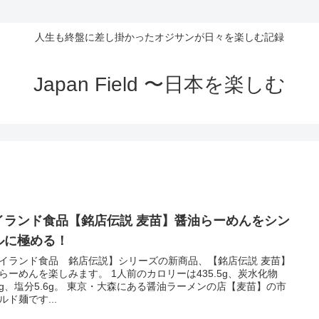
人生も終盤に差し掛かったオジサンが日々を楽しむ記録
Japan Field 〜日本を楽しむ
イランド食品【銘店伝説 麦苗】醤油らーめんをシン
ルに極める！
イランド食品 銘店伝説】シリーズの新商品、【銘店伝説 麦苗】
らーめんを楽しみます。 1人前のカロリーは435.5g、炭水化物
.2g、塩分5.6g。 東京・大森にある醤油ラーメンの店【麦苗】の市
ルド麺です...