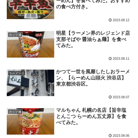
ーめん】を食べてみた。おすすめ
の食べ方付き。
2023.08.12
明星【ラーメン界のレジェンド店
カップ麺
支那そばや 醤油らぁ麺】を食べ
てみた。
2023.08.11
かつて一世を風靡したしおラーメ
ラーメン店
ン、【らーめん山頭火 渋谷店】
東京都渋谷区。
2023.08.07
マルちゃん 札幌の名店【旨辛塩
カップ麺
とんこつ らーめん五丈原】を食
べてみた。
2023.08.06