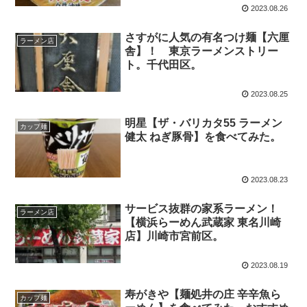
2023.08.26
さすがに人気の有名つけ麺【六厘
ラーメン店
舎】！ 東京ラーメンストリー
ト。千代田区。
2023.08.25
明星【ザ・バリカタ55 ラーメン
カップ麺
健太 ねぎ豚骨】を食べてみた。
2023.08.23
サービス抜群の家系ラーメン！
ラーメン店
【横浜らーめん武蔵家 東名川崎
店】川崎市宮前区。
2023.08.19
寿がきや【麺処井の庄 辛辛魚ら
カップ麺