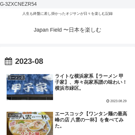
G-3ZXCNEZR54
人生も終盤に差し掛かったオジサンが日々を楽しむ記録
Japan Field 〜日本を楽しむ
2023-08
ライトな横浜家系【ラーメン 甲
ラーメン店
子家】、寿々㐂家系譜の味わい！
横浜市緑区。
2023.08.29
エースコック【ワンタン麺の最高
カップ麺
峰の店 八雲の一杯】を食べてみ
た。