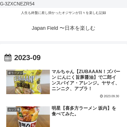
G-3ZXCNEZR54
人生も終盤に差し掛かったオジサンが日々を楽しむ記録
Japan Field 〜日本を楽しむ
2023-09
マルちゃん【ZUBAAAN！ズバー
家ラーメン
ン にんにく旨豚醤油】で二郎イ
ンスパイア・アレンジ。ヤサイ、
ニンニク、アブラ！
2023.09.30
明星【喜多方ラーメン 坂内】を
カップ麺
食べてみた。