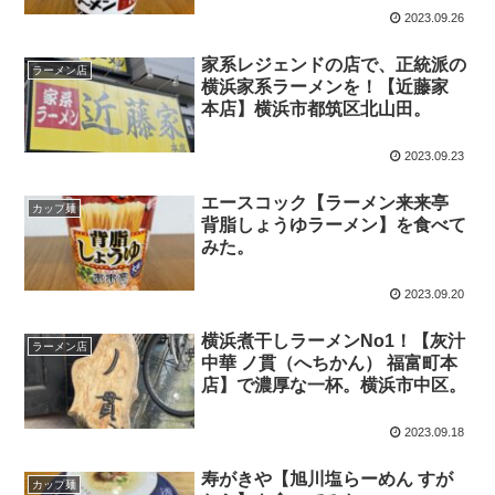
2023.09.26
家系レジェンドの店で、正統派の
ラーメン店
横浜家系ラーメンを！【近藤家
本店】横浜市都筑区北山田。
2023.09.23
エースコック【ラーメン来来亭
カップ麺
背脂しょうゆラーメン】を食べて
みた。
2023.09.20
横浜煮干しラーメンNo1！【灰汁
ラーメン店
中華 ノ貫（へちかん） 福富町本
店】で濃厚な一杯。横浜市中区。
2023.09.18
寿がきや【旭川塩らーめん すが
カップ麺