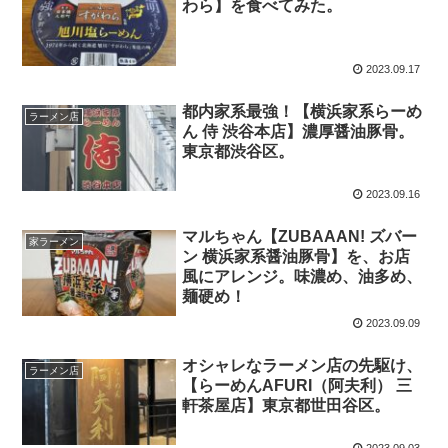
わら】を食べてみた。
2023.09.17
都内家系最強！【横浜家系らーめ
ラーメン店
ん 侍 渋谷本店】濃厚醤油豚骨。
東京都渋谷区。
2023.09.16
マルちゃん【ZUBAAAN! ズバー
家ラーメン
ン 横浜家系醤油豚骨】を、お店
風にアレンジ。味濃め、油多め、
麺硬め！
2023.09.09
オシャレなラーメン店の先駆け、
ラーメン店
【らーめんAFURI（阿夫利） 三
軒茶屋店】東京都世田谷区。