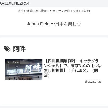
G-3ZXCNEZR54
人生も終盤に差し掛かったオジサンが日々を楽しむ記録
Japan Field 〜日本を楽しむ
阿吽
【四川担担麵 阿吽 キッテグラ
ラーメン店
ンシェ店】で、東京No1の【つゆ
無し担担麺】！千代田区。（閉
店）
2023.07.27