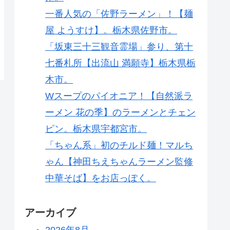
一番人気の「佐野ラーメン」！【麺
屋 ようすけ】。栃木県佐野市。
「坂東三十三観音霊場」参り、第十
七番札所【出流山 満願寺】栃木県栃
木市。
Wスープのパイオニア！【自然派ラ
ーメン 花の季】のラーメンとチェン
ピン。栃木県宇都宮市。
「ちゃん系」初のチルド麺！マルち
ゃん【神田ちえちゃんラーメン監修
中華そば】をお店っぽく。
アーカイブ
2026年8月