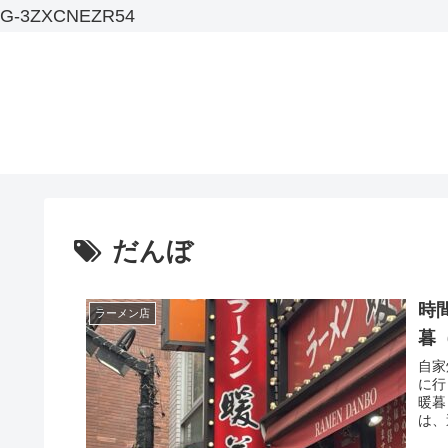
G-3ZXCNEZR54
だんぼ
時
ラーメン店
暮
自家
に行
暖暮
は、過