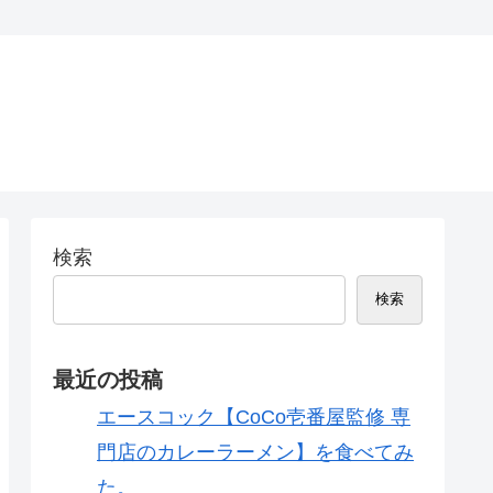
検索
検索
最近の投稿
エースコック【CoCo壱番屋監修 専
門店のカレーラーメン】を食べてみ
た。