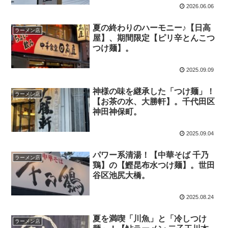
2026.06.06
夏の終わりのハーモニー♪【日高
ラーメン店
屋】、期間限定【ピリ辛とんこつ
つけ麺】。
2025.09.09
神様の味を継承した「つけ麺」！
ラーメン店
【お茶の水、大勝軒】。千代田区
神田神保町。
2025.09.04
パワー系清湯！【中華そば 千乃
ラーメン店
鶏】の【鰹昆布水つけ麺】。世田
谷区池尻大橋。
2025.08.24
夏を満喫「川魚」と「冷しつけ
ラーメン店