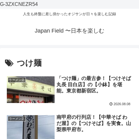
G-3ZXCNEZR54
人生も終盤に差し掛かったオジサンが日々を楽しむ記録
Japan Field 〜日本を楽しむ
つけ麺
「つけ麺」の最古参！【つけそば
ラーメン店
丸長 目白店】の【小鉢】を堪
能。東京都新宿区。
2026.08.08
南甲府の行列店！【中華そば わ
ラーメン店
だ屋】の【つけそば】を実食。山
梨県甲府市。