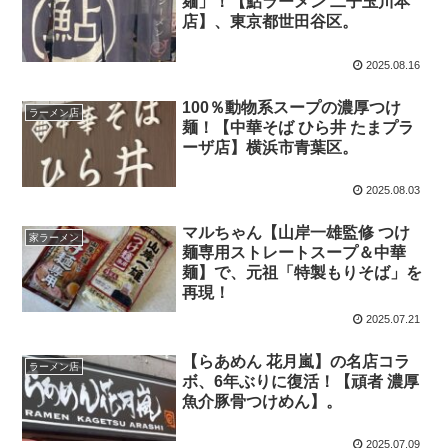
麺」！【鮎ラーメン 二子玉川本
店】、東京都世田谷区。
2025.08.16
100％動物系スープの濃厚つけ
ラーメン店
麺！【中華そば ひら井 たまプラ
ーザ店】横浜市青葉区。
2025.08.03
マルちゃん【山岸一雄監修 つけ
家ラーメン
麺専用ストレートスープ＆中華
麺】で、元祖「特製もりそば」を
再現！
2025.07.21
【らあめん 花月嵐】の名店コラ
ラーメン店
ボ、6年ぶりに復活！【頑者 濃厚
魚介豚骨つけめん】。
2025.07.09