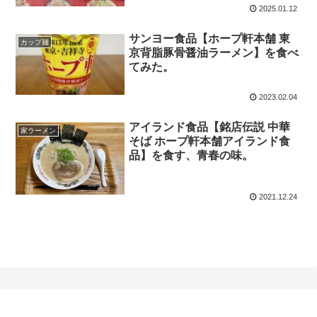
2025.01.12
サンヨー食品【ホープ軒本舗 東
カップ麺
京背脂豚骨醤油ラーメン】を食べ
てみた。
2023.02.04
アイランド食品【銘店伝説 中華
家ラーメン
そば ホープ軒本舗アイランド食
品】を食す、青春の味。
2021.12.24