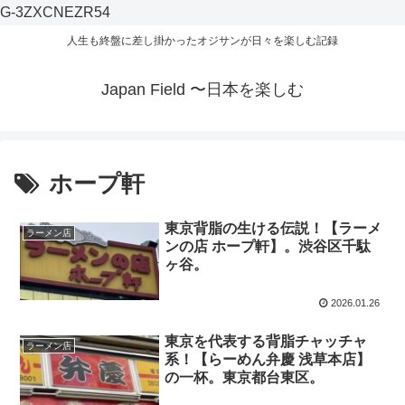
G-3ZXCNEZR54
人生も終盤に差し掛かったオジサンが日々を楽しむ記録
Japan Field 〜日本を楽しむ
ホープ軒
東京背脂の生ける伝説！【ラーメ
ラーメン店
ンの店 ホープ軒】。渋谷区千駄
ヶ谷。
2026.01.26
東京を代表する背脂チャッチャ
ラーメン店
系！【らーめん弁慶 浅草本店】
の一杯。東京都台東区。