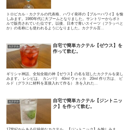
トロピカル・カクテルの代表格、ハワイ発祥の【ブルーハワイ】を愉
しみます。1980年代に大ブームとなりました。サントリーからボト
ルで販売されていた位です。以後、日本で青いスイーツ（フラッペと
か）の名称にも使われるようになりました。カクテル言...
自宅で簡単カクテル【ゼウス】を
カクテル
作って飲む。
ギリシャ神話、全知全能の神【ゼウス】の名を冠したカクテルを楽し
みます。 レシピは、 カンパリ 40ml ウォッカ 20ml 作り方は、 ビ
ルド（グラスに材料を直接入れて作る） 氷を入れた...
自宅で簡単カクテル【ジントニッ
カクテル
ク】を作って飲む。
17世紀からある伝統的なカクテル、【ジントニック】を愉しみま