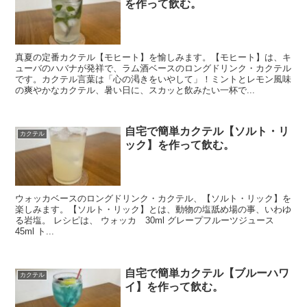
を作って飲む。
真夏の定番カクテル【モヒート】を愉しみます。【モヒート】は、キ
ューバのハバナが発祥で、ラム酒ベースのロングドリンク・カクテル
です。カクテル言葉は「心の渇きをいやして」！ミントとレモン風味
の爽やかなカクテル、暑い日に、スカッと飲みたい一杯で...
自宅で簡単カクテル【ソルト・リ
カクテル
ック】を作って飲む。
ウォッカベースのロングドリンク・カクテル、【ソルト・リック】を
楽しみます。【ソルト・リック】とは、動物の塩舐め場の事、いわゆ
る岩塩。 レシピは、 ウォッカ 30ml グレープフルーツジュース
45ml ト...
自宅で簡単カクテル【ブルーハワ
カクテル
イ】を作って飲む。