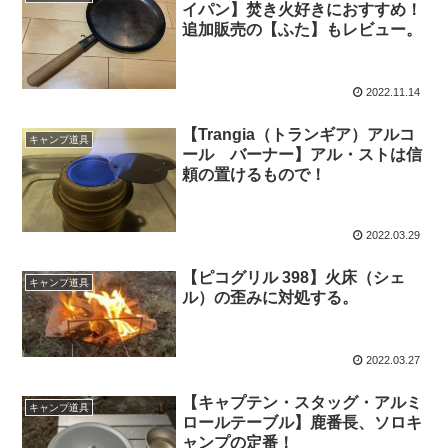
イパン】焚き火好きにおすすめ！
追加販売の【ふた】もレビュー。
2022.11.14
【Trangia（トランギア）アルコ
キャンプ道具
ール バーナー】アル・ストは信
頼の置けるもので！
2022.03.29
【ピコグリル 398】火床（シェ
キャンプ道具
ル）の歪みに対処する。
2022.03.27
【キャプテン・スタッグ・アルミ
キャンプ道具
ロールテーブル】鹿番長、ソロキ
ャンプの定番！