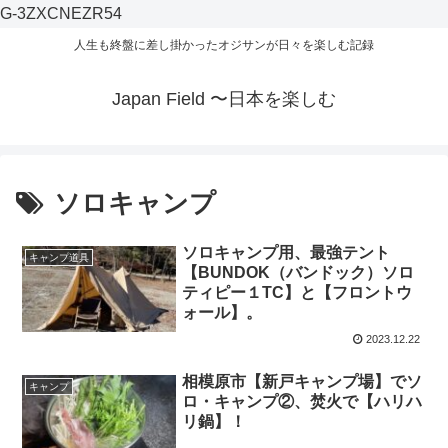
G-3ZXCNEZR54
人生も終盤に差し掛かったオジサンが日々を楽しむ記録
Japan Field 〜日本を楽しむ
ソロキャンプ
ソロキャンプ用、最強テント
キャンプ道具
【BUNDOK（バンドック）ソロ
ティピー１TC】と【フロントウ
ォール】。
2023.12.22
相模原市【新戸キャンプ場】でソ
キャンプ
ロ・キャンプ②、焚火で【ハリハ
リ鍋】！