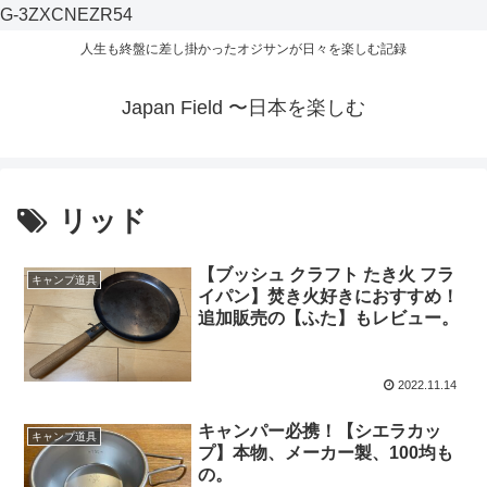
G-3ZXCNEZR54
人生も終盤に差し掛かったオジサンが日々を楽しむ記録
Japan Field 〜日本を楽しむ
リッド
【ブッシュ クラフト たき火 フラ
キャンプ道具
イパン】焚き火好きにおすすめ！
追加販売の【ふた】もレビュー。
2022.11.14
キャンパー必携！【シエラカッ
キャンプ道具
プ】本物、メーカー製、100均も
の。