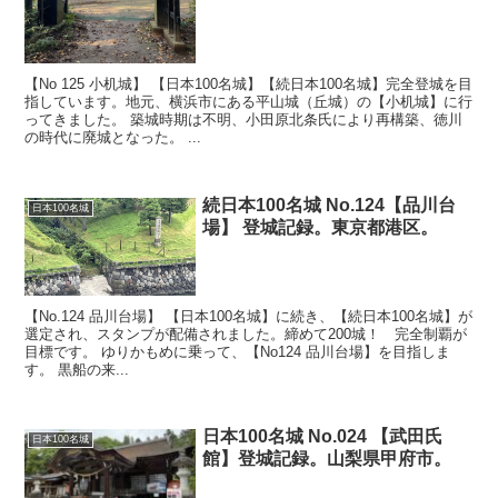
【No 125 小机城】 【日本100名城】【続日本100名城】完全登城を目
指しています。地元、横浜市にある平山城（丘城）の【小机城】に行
ってきました。 築城時期は不明、小田原北条氏により再構築、徳川
の時代に廃城となった。 ...
続日本100名城 No.124【品川台
日本100名城
場】 登城記録。東京都港区。
【No.124 品川台場】 【日本100名城】に続き、【続日本100名城】が
選定され、スタンプが配備されました。締めて200城！ 完全制覇が
目標です。 ゆりかもめに乗って、【No124 品川台場】を目指しま
す。 黒船の来...
日本100名城 No.024 【武田氏
日本100名城
館】登城記録。山梨県甲府市。