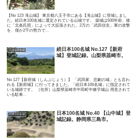
【No 123 滝山城】 東京都八王子市にある【滝山城】に登城しまし
た。続日本100名城に選定されている山城です。 築城は500年前、後
に「北条氏照」によって大拡張された。2万の「武田信玄」軍の攻撃
を、僅か2千の勢力で...
続日本100名城 No.127【新府
日本100名城
城】登城記録。山梨県韮崎市。
No.127【新府城（しんぷじょう）】 「武田家、悲劇の城」とも言わ
れる【新府城】に行ってきました。「続日本100名城」に指定されて
いる城跡です。 ［住所］山梨県韮崎市中田町中條字城山 用意されて
いる駐車...
日本100名城 No.40 【山中城】登
日本100名城
城記録。静岡県三島市。