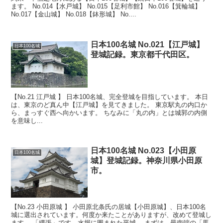
ます。 No.014【水戸城】 No.015【足利市館】 No.016【箕輪城】
No.017【金山城】 No.018【鉢形城】 No....
日本100名城 No.021【江戸城】
日本100名城
登城記録。東京都千代田区。
【No.21 江戸城 】 日本100名城、完全登城を目指しています。 本日
は、東京のど真ん中【江戸城】を見てきました。 東京駅丸の内口か
ら、まっすぐ西へ向かいます。 ちなみに「丸の内」とは城郭の内側
を意味し...
日本100名城 No.023【小田原
日本100名城
城】登城記録。神奈川県小田原
市。
【No.23 小田原城 】 小田原北条氏の居城【小田原城】、日本100名
城に選出されています。何度か来たことがありますが、改めて登城し
ます。 「縄張」です。水堀に囲まれた平城。 まずは、最南端の「馬