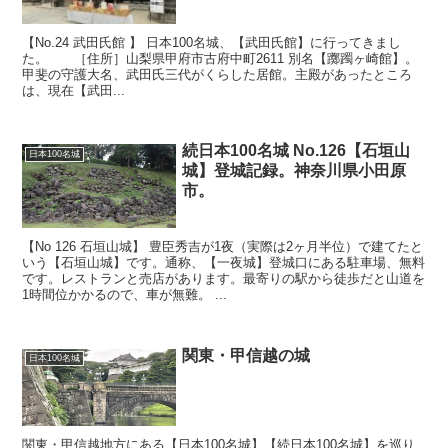
【No.24 武田氏館 】 日本100名城、【武田氏館】に行ってきまし
た。 ［住所］山梨県甲府市古府中町2611 別名【躑躅ヶ崎館】。
甲斐の守護大名、武田氏三代がくらした居館。主殿があったところ
は、現在【武田...
続日本100名城 No.126【石垣山
日本100名城
城】登城記録。神奈川県小田原
市。
【No 126 石垣山城】 豊臣秀吉が1夜（実際は2ヶ月半位）で建てたと
いう【石垣山城】です。通称、【一夜城】登城口にある駐車場、無料
です。レストランと売店があります。最寄りの駅から徒歩だと山道を
1時間位かかるので、車が無難。 ...
関東・甲信越の城
日本100名城
関東・甲信越地方にある【日本100名城】【続日本100名城】を巡り