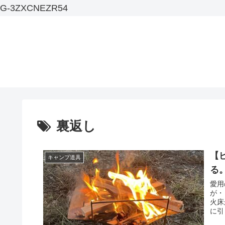
G-3ZXCNEZR54
裏返し
【
キャンプ道具
る
愛用
が・
火床
に引