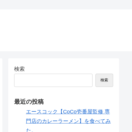
検索
検索
最近の投稿
エースコック【CoCo壱番屋監修 専
門店のカレーラーメン】を食べてみ
た。