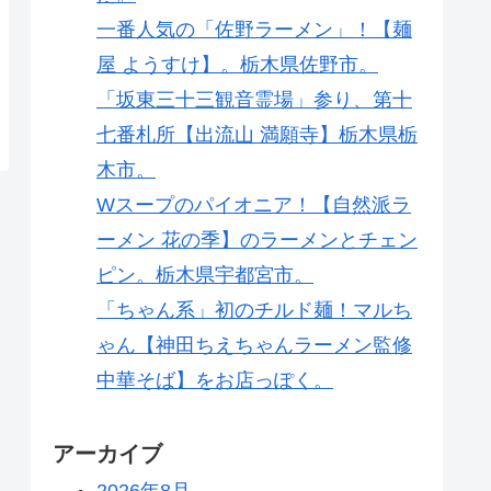
一番人気の「佐野ラーメン」！【麺
屋 ようすけ】。栃木県佐野市。
「坂東三十三観音霊場」参り、第十
七番札所【出流山 満願寺】栃木県栃
木市。
Wスープのパイオニア！【自然派ラ
ーメン 花の季】のラーメンとチェン
ピン。栃木県宇都宮市。
「ちゃん系」初のチルド麺！マルち
ゃん【神田ちえちゃんラーメン監修
中華そば】をお店っぽく。
アーカイブ
2026年8月