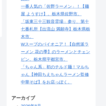
一番人気の「佐野ラーメン」！【麺
屋 ようすけ】。栃木県佐野市。
「坂東三十三観音霊場」参り、第十
七番札所【出流山 満願寺】栃木県栃
木市。
Wスープのパイオニア！【自然派ラ
ーメン 花の季】のラーメンとチェン
ピン。栃木県宇都宮市。
「ちゃん系」初のチルド麺！マルち
ゃん【神田ちえちゃんラーメン監修
中華そば】をお店っぽく。
アーカイブ
2026年8月