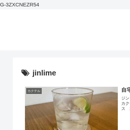
G-3ZXCNEZR54
jinlime
自
カクテル
ジン
カク
ス 