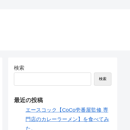
検索
検索
最近の投稿
エースコック【CoCo壱番屋監修 専
門店のカレーラーメン】を食べてみ
た。