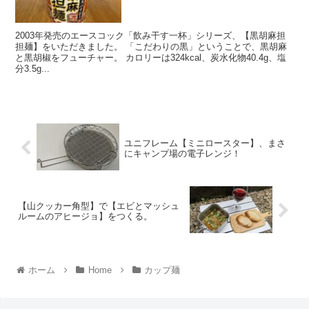
2003年発売のエースコック「飲み干す一杯」シリーズ、【黒胡麻担
担麺】をいただきました。 「こだわりの黒」ということで、黒胡麻
と黒胡椒をフューチャー。 カロリーは324kcal、炭水化物40.4g、塩
分3.5g...
ユニフレーム【ミニロースター】、まさ
にキャンプ場の電子レンジ！
【山クッカー角型】で【エビとマッシュ
ルームのアヒージョ】をつくる。
ホーム
Home
カップ麺