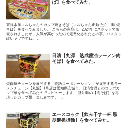
ば】を食べてみた。
東洋水産マルちゃんのカップ焼きそば【マルちゃん正麺 たらこ味 焼
そば】を食べてみました。 こちらの商品は、2024年にスポットで販
売されましたが、人気が高かったので定番化されたとの事。パスタっ
ぽいヤツですね。 ...
日清【丸源 熟成醤油ラーメン肉
カップ麺
そば】を食べてみた。
焼肉屋チェーンを展開する「物語コーポレーション」が展開するラー
メンチェーン【丸源】1号店は愛知県安城市。日清食品とのコラボカ
ップ麺を食べてみたのでレビューします。 醤油味の【肉そば】を再
現したカップ麺、楽しみです。 ...
エースコック【飲み干す一杯 黒
カップ麺
胡麻担担麺】を食べてみた。