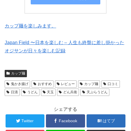
カップ麺を楽しみます。
Japan Field 〜日本を楽しむ – 人生も終盤に差し掛かった
オジサンが日々を楽しむ記録
カップ麺
鬼かき揚げ
おすすめ
レビュー
カップ麺
口コミ
日清
うどん
天玉
どん兵衛
天ぷらうどん
シェアする
Twitter
Facebook
はてブ