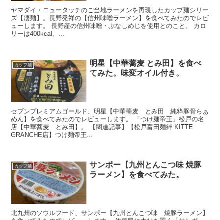
ヤマダイ・ニュータッチのご当地ラーメンを再現したカップ麺シリー
ズ【凄麺】。長野発祥の【信州味噌ラーメン】を食べてみたのでレビ
ューします。 長野産の信州味噌・ぶなしめじを使用とのこと。 カロ
リーは400kcal、...
明星【中華蕎麦 とみ田】を食べ
カップ麺
てみた。味変オイル付き。
セブンプレミアムゴールド、明星【中華蕎麦 とみ田 純粋豚骨らぁ
めん】を食べてみたのでレビューします。 「つけ麺帝王」松戸の名
店【中華蕎麦 とみ田】。 【関連記事】【松戸富田麺絆 KITTE
GRANCHE店】つけ麺帝王...
サンポー【九州とんこつ味 焼豚
カップ麺
ラーメン】を食べてみた。
北九州のソウルフード、サンポー【九州とんこつ味 焼豚ラーメン】