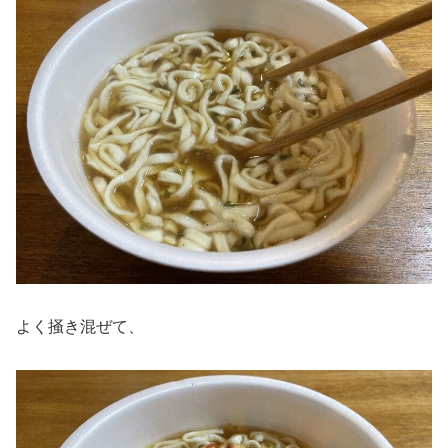
よく掻き混ぜて、