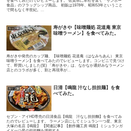
を食べてみたのでレビューします。 佐賀県に本社を置く「サンポー
食品」のフラッグシップ商品。 初販は1978年、昭和53年ということ
で間もなく半世紀。...
寿がきや【味噌麺処 花道庵 東京
カップ麺
味噌ラーメン】を食べてみた。
寿がきや発売のカップ麺、【味噌麺処 花道庵（はなみちあん） 東京
味噌ラーメン】を食べてみたのでレビューします。コンビニで見つけ
て、即買いしました(笑) 「寿がきや」は、なかなか通好みなラーメン
店とのコラボが多く、割と再現率が...
日清【鳴龍 汁なし担担麺】を食
カップ麺
べてみた。
セブン・アイHD専売の日清食品【鳴龍 汁なし担担麵】を食べてみ
たのでレビューします。 ラーメン店にしてミシュラン一つ星、東京
大塚の名店【鳴龍】 【関連記事】【創作麺工房 鳴龍】ミシュランガ
イド一つ星の担担麵を堪能する。...