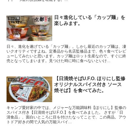
日々進化している「カップ麺」を
カップ麺
楽しみます。
日々、進化を遂げている「カップ麺」。しかし最近のカップ麺は、凄
いクオリティですよね。定番品から名店監修品まで、色々食べてレビ
ューしてみたいと思います。カップ麺はロット生産なので、すぐに終
売となってしまいます。見つけた時に時に食べないといけ...
【日清焼そばU.F.O. ほりにし監修
カップ麺
オリジナルスパイス付き ソース
焼そば】を食べてみた。
キャンプ愛好家の中では、メジャーな万能調味料【ほりにし】監修の
スパイス付き【日清焼そばU.F.O.】を食べてみました。 さすが「日
清食品」、面白いところに目を付けたなってことで、この商品。アウ
トドア好きの間で人気の万能スパイ...