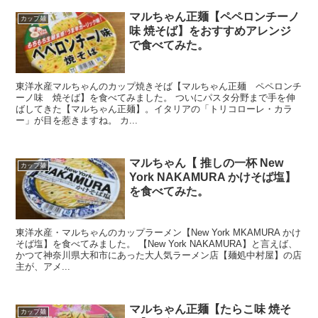
マルちゃん正麺【ペペロンチーノ
カップ麺
味 焼そば】をおすすめアレンジ
で食べてみた。
東洋水産マルちゃんのカップ焼きそば【マルちゃん正麺 ペペロンチ
ーノ味 焼そば】を食べてみました。 ついにパスタ分野まで手を伸
ばしてきた【マルちゃん正麺】。イタリアの「トリコローレ・カラ
ー」が目を惹きますね。 カ...
マルちゃん【 推しの一杯 New
カップ麺
York NAKAMURA かけそば塩】
を食べてみた。
東洋水産・マルちゃんのカップラーメン【New York MKAMURA かけ
そば塩】を食べてみました。 【New York NAKAMURA】と言えば、
かつて神奈川県大和市にあった大人気ラーメン店【麺処中村屋】の店
主が、アメ...
マルちゃん正麺【たらこ味 焼そ
カップ麺