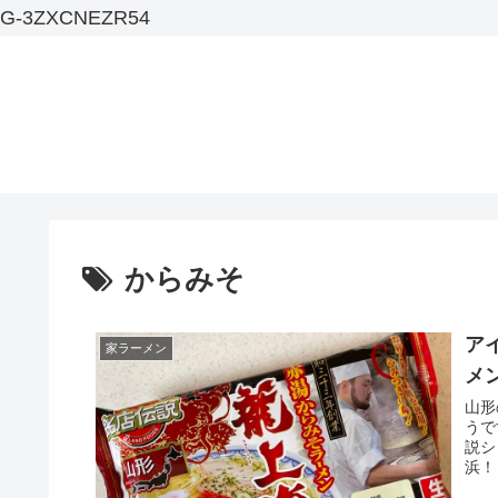
G-3ZXCNEZR54
からみそ
ア
家ラーメン
メ
山形
うで
説シ
浜！