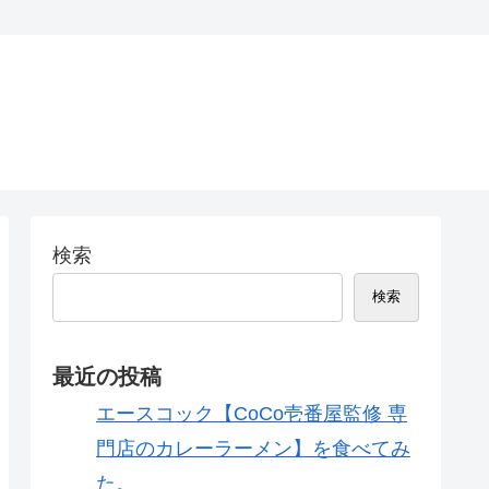
検索
検索
最近の投稿
エースコック【CoCo壱番屋監修 専
門店のカレーラーメン】を食べてみ
た。