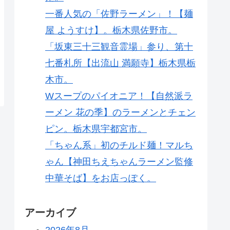
一番人気の「佐野ラーメン」！【麺
屋 ようすけ】。栃木県佐野市。
「坂東三十三観音霊場」参り、第十
七番札所【出流山 満願寺】栃木県栃
木市。
Wスープのパイオニア！【自然派ラ
ーメン 花の季】のラーメンとチェン
ピン。栃木県宇都宮市。
「ちゃん系」初のチルド麺！マルち
ゃん【神田ちえちゃんラーメン監修
中華そば】をお店っぽく。
アーカイブ
2026年8月