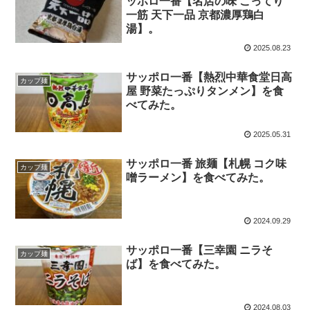
ッポロ一番【名店の味 こってり
一筋 天下一品 京都濃厚鶏白
湯】。
2025.08.23
サッポロ一番【熱烈中華食堂日高
カップ麺
屋 野菜たっぷりタンメン】を食
べてみた。
2025.05.31
サッポロ一番 旅麺【札幌 コク味
カップ麺
噌ラーメン】を食べてみた。
2024.09.29
サッポロ一番【三幸園 ニラそ
カップ麺
ば】を食べてみた。
2024.08.03