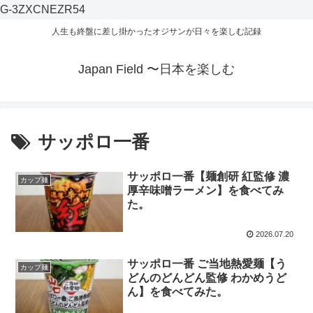
G-3ZXCNEZR54
人生も終盤に差し掛かったオジサンが日々を楽しむ記録
Japan Field 〜日本を楽しむ
サッポロ一番
サッポロ一番【麺創研 紅監修 濃
カップ麺
厚辛味噌ラーメン】を食べてみ
た。
2026.07.20
サッポロ一番 ご当地熱愛麺【う
カップ麺
どんのどんどん監修 わかめうど
ん】を食べてみた。