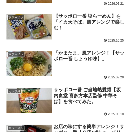
2026.06.21
【サッポロ一番 塩らーめん】を
家ラーメン
「イカ天そば」風アレンジで楽し
む！
2025.10.25
「かまたま」風アレンジ！【サッ
家ラーメン
ポロ一番 しょうゆ味】。
2025.09.28
サッポロ一番 ご当地熱愛麺【坂
カップ麺
内食堂 喜多方本店監修 中華そ
ば】を食べてみた。
2025.09.10
お店の味にする簡単アレンジ！サ
家ラーメン