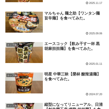
2025.11.17
マルちゃん 麺之助【ワンタン麺
カップ麺
旨辛麺】を食べてみた。
2025.09.06
エースコック【飲み干す一杯 黒
カップ麺
胡麻担担麺】を食べてみた。
2025.01.11
明星 中華三昧【榮林 酸辣湯麺】
カップ麺
を食べてみた。
2024.07.20
縦型になってリニューアル、日清
カップ麺