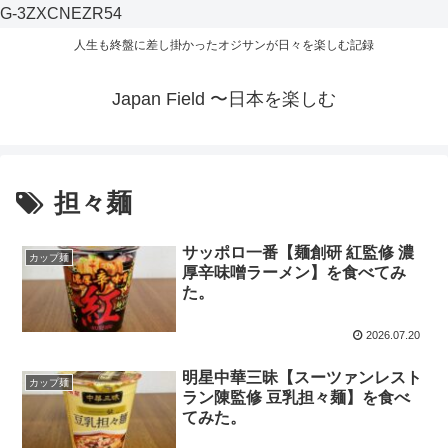
G-3ZXCNEZR54
人生も終盤に差し掛かったオジサンが日々を楽しむ記録
Japan Field 〜日本を楽しむ
担々麺
サッポロ一番【麺創研 紅監修 濃
カップ麺
厚辛味噌ラーメン】を食べてみ
た。
2026.07.20
明星中華三昧【スーツァンレスト
カップ麺
ラン陳監修 豆乳担々麺】を食べ
てみた。