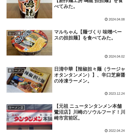
【創作麺工房 鳴龍 担担麺】を食
べてみた。
2024.04.08
マルちゃん【麺づくり 味噌ベー
カップ麺
スの担担麺】を食べてみた。
2024.04.02
日清中華【辣椒担々麺（ラージャ
家ラーメン
オタンタンメン）】、辛口芝麻醤
の冷凍ラーメン。
2023.12.24
【元祖 ニュータンタンメン本舗
ラーメン店
鷺沼店】川崎のソウルフード！川
崎市宮前区。
2022.04.24