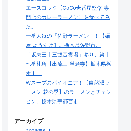
エースコック【CoCo壱番屋監修 専
門店のカレーラーメン】を食べてみ
た。
一番人気の「佐野ラーメン」！【麺
屋 ようすけ】。栃木県佐野市。
「坂東三十三観音霊場」参り、第十
七番札所【出流山 満願寺】栃木県栃
木市。
Wスープのパイオニア！【自然派ラ
ーメン 花の季】のラーメンとチェン
ピン。栃木県宇都宮市。
アーカイブ
2026年8月