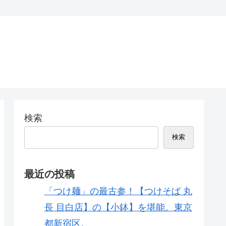
検索
検索
最近の投稿
「つけ麺」の最古参！【つけそば 丸
長 目白店】の【小鉢】を堪能。東京
都新宿区。