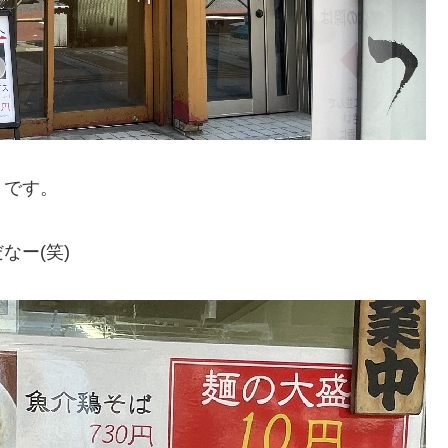
】です。
なー(笑)