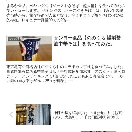
まるか食品、ペヤングの【ソースやきそば 超大盛】を食べてみたの
でレビューします。 ペヤングの【ソースやきそば】は、1975年の発
売当時から、量が多めで人気となり、今でもカップ焼きそばの代名詞
的存在。レギュラー麺量90ｇの2倍...
サンヨー食品【ののくら 謹製醤
カップ麺
油中華そば】を食べてみた。
東京亀有の有名店【ののくら】のコラボカップ麺を食べてみました。
葛飾区亀有にある中華そば店「手打式超多加水麺 ののくら」食べロ
グ・ラーメンランキングで1位になったこともある有名店です。一般
に麺の加水率は30％～35％が標準、...
神様の味を継承した「つけ麺」！【お茶
の水、大勝軒】。千代田区神田神保町。