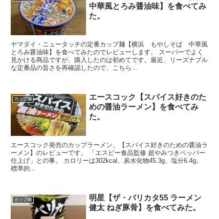
中華風とろみ醤油味】を食べてみ
た。
ヤマダイ・ニュータッチの定番カップ麺【横浜 もやしそば 中華風
とろみ醤油味】を食べてみたのでレビューします。 スーパーでよく
見かける商品ですが、購入したのは初めてです。最近、リーズナブル
な定番品の旨さを再確認したので、こちら...
エースコック【スパイス好きのた
カップ麺
めの醤油ラーメン】を食べてみ
た。
エースコック発売のカップラーメン、【スパイス好きのための醤油ラ
ーメン】のレビューです。 「エスビー食品監修 超やみつきペッパー
仕上げ」との事。 カロリーは302kcal、炭水化物45.3g、塩分6.4g。
標準的...
明星【ザ・バリカタ55 ラーメン
カップ麺
健太 ねぎ豚骨】を食べてみた。