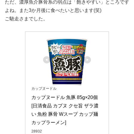
ただ、濃厚魚介豚骨系の弱点は「飽きやすい」ところです
よね。また3か月後に食べたいと思います(笑)
ご馳走さまでした。
カップヌードル
カップヌードル 魚豚 85g×20個 
[日清食品 カプヌ クセ旨 ザラ濃
い 魚粉 豚骨 Wスープ カップ麺 
カップラーメン]
28932