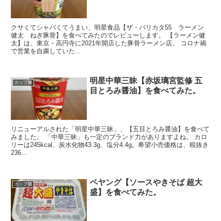
クサくてシャバくてうまい、明星食品【ザ・バリカタ55 ラーメン
健太 ねぎ豚骨】を食べてみたのでレビューします。 【ラーメン健
太】は、東京・高円寺に2021年開店した豚骨ラーメン店。 コロナ禍
で営業を自粛していた...
明星中華三昧【赤坂璃宮監修 五
カップ麺
目とろみ醤油】を食べてみた。
リニューアルされた「明星中華三昧」、【五目とろみ醤油】を食べて
みました。 「中華三昧」も一定のブランド力がありますよね。 カロ
リーは245kcal、炭水化物43.3g、塩分4.4g。希望小売価格は、税抜き
236...
ペヤング【ソースやきそば 超大
カップ麺
盛】を食べてみた。