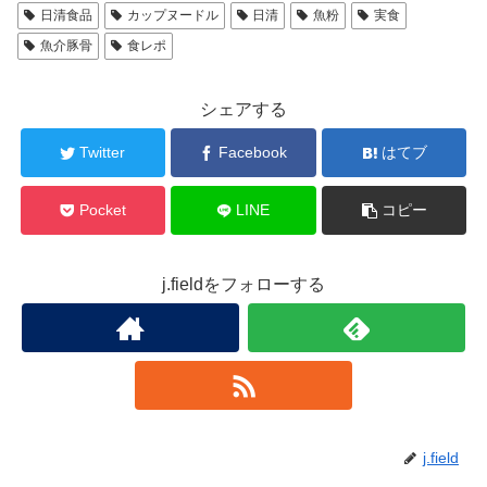
日清食品
カップヌードル
日清
魚粉
実食
魚介豚骨
食レポ
シェアする
Twitter
Facebook
はてブ
Pocket
LINE
コピー
j.fieldをフォローする
j.field