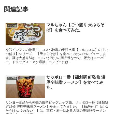
関連記事
マルちゃん【ごつ盛り 天ぷらそ
カップ麺
ば】を食べてみた。
令和インフレの救世主、コスパ抜群の東洋水産【マルちゃん】の【ご
つ盛り】シリーズ。 【天ぷらそば】を食べてみたのでレビューしま
す。麺は大盛り84g、コスパが売りの商品帯なので、販売はスーパ
ー、ドラッグストアか通販。コンビニには...
サッポロ一番【麺創研 紅監修 濃
カップ麺
厚辛味噌ラーメン】を食べてみ
た。
サンヨー食品から発売の縦型ビッグカップ麺、サッポロ一番【麺創研
紅監修 濃厚辛味噌ラーメン】を食べてみました。 【麺創研 紅（めん
そうけん くれない）】は、東京・府中にある人気の辛味噌ラーメン