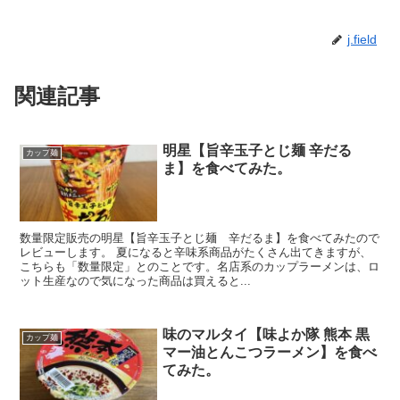
j.field
関連記事
明星【旨辛玉子とじ麺 辛だる
カップ麺
ま】を食べてみた。
数量限定販売の明星【旨辛玉子とじ麺 辛だるま】を食べてみたので
レビューします。 夏になると辛味系商品がたくさん出てきますが、
こちらも「数量限定」とのことです。名店系のカップラーメンは、ロ
ット生産なので気になった商品は買えると...
味のマルタイ【味よか隊 熊本 黒
カップ麺
マー油とんこつラーメン】を食べ
てみた。