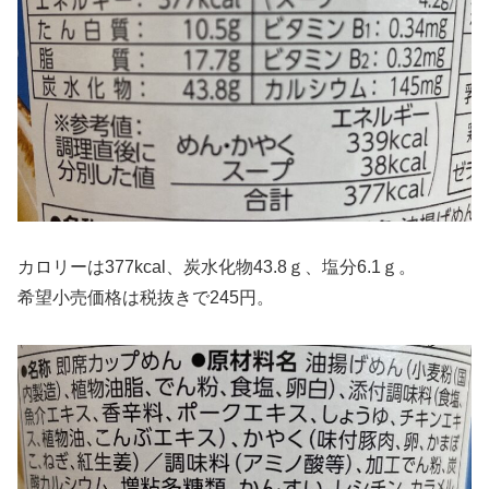
カロリーは377kcal、炭水化物43.8ｇ、塩分6.1ｇ。
希望小売価格は税抜きで245円。