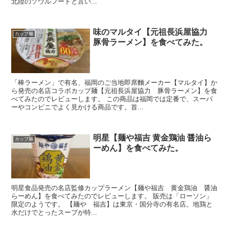
北陸のソウルフードと言い...
味のマルタイ【元祖長浜屋協力
カップ麺
豚骨ラーメン】を食べてみた。
「棒ラーメン」で有名、福岡のご当地即席麵メーカー【マルタイ】か
ら発売の名店コラボカップ麺【元祖長浜屋協力 豚骨ラーメン】を食
べてみたのでレビューします。 この商品は福岡では定番で、スーパ
ーやコンビニでよく見かける商品です。首...
明星【麺や福吉 黄金鶏油 醤油ら
カップ麺
ーめん】を食べてみた。
明星食品発売の名店監修カップラーメン【麺や福吉 黄金鶏油 醤油
らーめん】を食べてみたのでレビューします。 販売は「ローソン」
限定のようです。 【麺や 福吉】は東京・国分寺の有名店。地鶏と
水だけでとったスープが特...