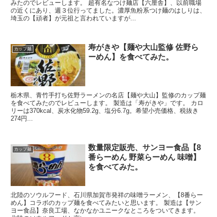
みたのでレビューします。 超有名なつけ麺店【六厘舎】、以前職場
の近くにあり、週３位行ってました。濃厚魚粉系つけ麺のはしりは、
埼玉の【頑者】が元祖と言われていますが...
寿がきや【麺や大山監修 佐野ら
カップ麺
ーめん】を食べてみた。
栃木県、青竹手打ち佐野ラーメンの名店【麺や大山】監修のカップ麺
を食べてみたのでレビューします。 製造は「寿がきや」です。 カロ
リーは370kcal、炭水化物59.2g、塩分6.7g。希望小売価格、税抜き
274円...
数量限定販売、サンヨー食品【8
カップ麺
番らーめん 野菜らーめん 味噌】
を食べてみた。
北陸のソウルフード、石川県加賀市発祥の味噌ラーメン、【8番らー
めん】コラボのカップ麺を食べてみたいと思います。 製造は【サン
ヨー食品】奈良工場、なかなかユニークなところをついてきます。