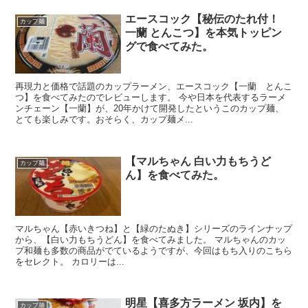
エースコック【秘伝のたれ付！
カップ麺
一蘭 とんこつ】を本気トッピン
グで食べてみた。
再現力と価格で話題のカップラーメン、エースコック【一蘭 とんこ
つ】を食べてみたのでレビューします。 今や日本を代表するラーメ
ンチェーン【一蘭】が、20年かけて開発したというこのカップ麺、
とても楽しみです。おそらく、カップ麺メ...
【マルちゃん 白い力もちうど
カップ麺
ん】を食べてみた。
マルちゃん【赤いきつね】と【緑のたぬき】シリーズのラインナップ
から、【白い力もちうどん】を食べてみました。 マルちゃんのカッ
プ和麺も多数の商品がでているようですが、今回はもち入りのこちら
をセレクト。 カロリーは...
明星【喜多方ラーメン 坂内】を
カップ麺