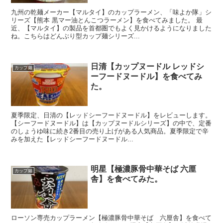
九州の乾麺メーカー【マルタイ】のカップラーメン、「味よか隊」シ
リーズ【熊本 黒マー油とんこつラーメン】を食べてみました。 最
近、【マルタイ】の製品を首都圏でもよく見かけるようになりました
ね。こちらはどんぶり型カップ麺シリーズ...
日清【カップヌードル レッドシ
カップ麺
ーフードヌードル】を食べてみ
た。
夏季限定、日清の【レッドシーフードヌードル】をレビューします。
【シーフードヌードル】は【カップヌードルシリーズ】の中で、定番
のしょうゆ味に続き2番目の売り上げがある人気商品。夏季限定で辛
みを加えた【レッドシーフードヌードル...
明星【極濃豚骨中華そば 六厘
カップ麺
舎】を食べてみた。
ローソン専売カップラーメン【極濃豚骨中華そば 六厘舎】を食べて