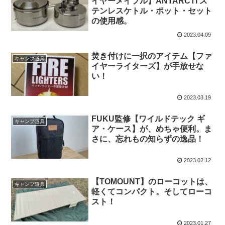
イヤーメイプル】ANTARCTI ス
テンレスケトル・ポット・セット
の使用感。
2023.04.09
焚き付けに一択のアイテム【ファ
キャンプ道具
イヤーライターズ】が手放せな
い！
2023.03.19
FUKU監修【ワイルドテック ギ
キャンプ道具
ア・ケース】が、めちゃ便利。ま
さに、忘れもの知らずの逸品！
2023.02.12
【TOMOUNT】のローコットは、
キャンプ道具
軽くてコンパクト。そしてローコ
スト！
2023.01.27