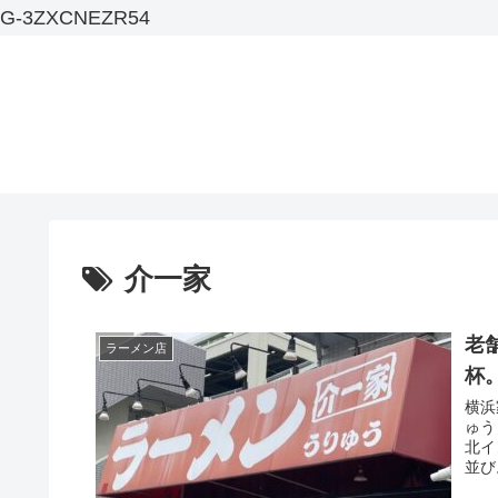
G-3ZXCNEZR54
介一家
老
ラーメン店
杯
横浜
ゅう
北イ
並び