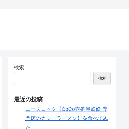
検索
検索
最近の投稿
エースコック【CoCo壱番屋監修 専
門店のカレーラーメン】を食べてみ
た。