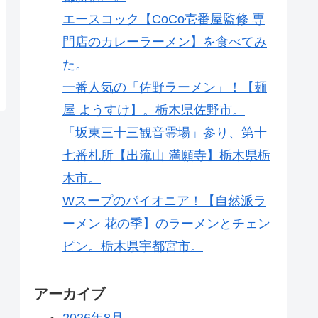
エースコック【CoCo壱番屋監修 専
門店のカレーラーメン】を食べてみ
た。
一番人気の「佐野ラーメン」！【麺
屋 ようすけ】。栃木県佐野市。
「坂東三十三観音霊場」参り、第十
七番札所【出流山 満願寺】栃木県栃
木市。
Wスープのパイオニア！【自然派ラ
ーメン 花の季】のラーメンとチェン
ピン。栃木県宇都宮市。
アーカイブ
2026年8月