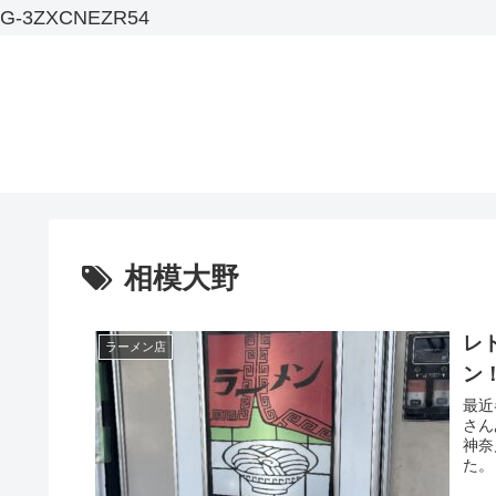
G-3ZXCNEZR54
相模大野
レ
ラーメン店
ン
最近
さん
神奈
た。