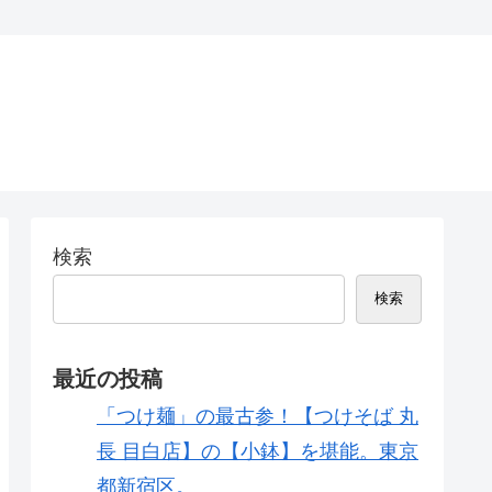
検索
検索
最近の投稿
「つけ麺」の最古参！【つけそば 丸
長 目白店】の【小鉢】を堪能。東京
都新宿区。