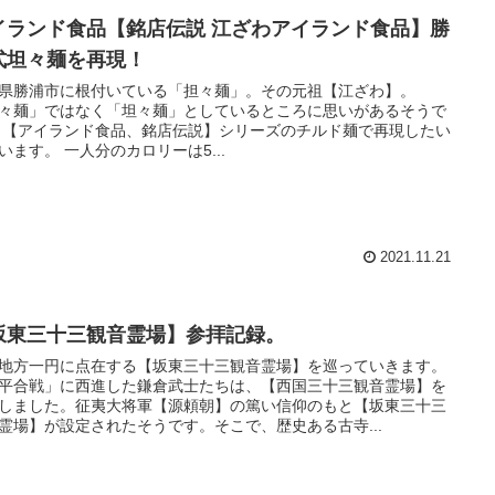
イランド食品【銘店伝説 江ざわアイランド食品】勝
式坦々麺を再現！
県勝浦市に根付いている「担々麺」。その元祖【江ざわ】。
々麺」ではなく「坦々麺」としているところに思いがあるそうで
 【アイランド食品、銘店伝説】シリーズのチルド麺で再現したい
います。 一人分のカロリーは5...
2021.11.21
坂東三十三観音霊場】参拝記録。
地方一円に点在する【坂東三十三観音霊場】を巡っていきます。
平合戦」に西進した鎌倉武士たちは、【西国三十三観音霊場】を
しました。征夷大将軍【源頼朝】の篤い信仰のもと【坂東三十三
霊場】が設定されたそうです。そこで、歴史ある古寺...