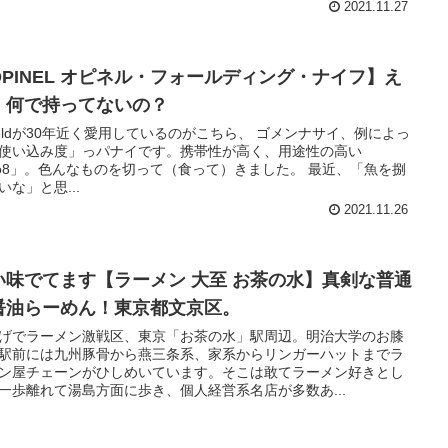
2021.11.27
OPINEL オピネル・フォールディング・ナイフ】え
！何で持ってないの？
Fieldが30年近く愛用しているのがこちら、 ゴメンナサイ、例によっ
使い込み度」っパナイです。携帯性が高く、用途性の高い
o8」。色んなものを切って（食って）きました。 最近、「魚を捌
いな」と思...
2021.11.26
い味でてます【ラーメン 大至 お茶の水】真剣な普通
醤油らーめん！東京都文京区。
げでラーメン激戦区、東京「お茶の水」駅周辺。明治大学のお膝
駅前には九州豚骨から燕三条系、家系からリンガーハットまでラ
ン屋チェーンがひしめいています。そこは敢てラーメン好きとし
一歩離れて湯島方面に歩き、個人経営系名店が多数あ...