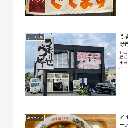
う
ラーメン店
野
神奈
横浜
小田
の...
ア
家ラーメン
ー