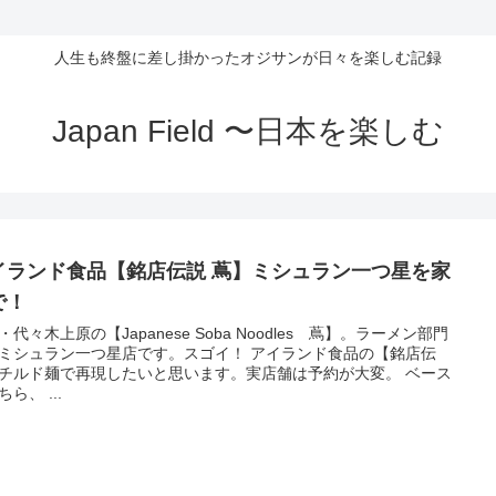
人生も終盤に差し掛かったオジサンが日々を楽しむ記録
Japan Field 〜日本を楽しむ
イランド食品【銘店伝説 蔦】ミシュラン一つ星を家
で！
・代々木上原の【Japanese Soba Noodles 蔦】。ラーメン部門
ミシュラン一つ星店です。スゴイ！ アイランド食品の【銘店伝
チルド麺で再現したいと思います。実店舗は予約が大変。 ベース
ら、 ...