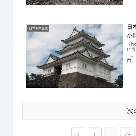
日
日本100名城
小
【N
に選
す。
門」
次
1
…
73