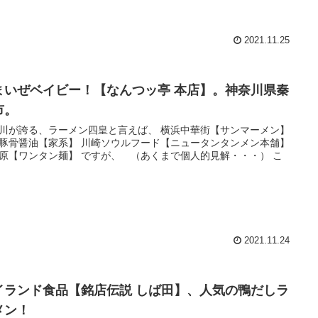
2021.11.25
まいぜベイビー！【なんつッ亭 本店】。神奈川県秦
市。
川が誇る、ラーメン四皇と言えば、 横浜中華街【サンマーメン】
豚骨醤油【家系】 川崎ソウルフード【ニュータンタンメン本舗】
原【ワンタン麺】 ですが、 （あくまで個人的見解・・・） こ
2021.11.24
イランド食品【銘店伝説 しば田】、人気の鴨だしラ
メン！