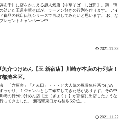
調布千川に店をかまえる超人気店【中華そば しば田】。鶏・鴨
の効いた王道中華そばが、ラーメン好きの行列を作ります。 アイ
ド食品の銘店伝説シリーズで再現してみたいと思います。 お、な
プレゼントキャンペーン中...
2021.11.23
厚魚介つけめん【玉 新宿店】川崎が本店の行列店！
京都渋谷区。
者」「六厘舎」「とみ田」・・・と大人気の豚骨魚粉系つけめ
すっかり、１ジャンルとして確立してきた感があります。その中
川崎の行列つけめん店【玉（ぎょく）】が新宿に出店したような
行ってきました。 新宿駅東口から徒歩5分位。...
2021.11.22