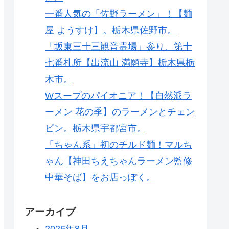
一番人気の「佐野ラーメン」！【麺
屋 ようすけ】。栃木県佐野市。
「坂東三十三観音霊場」参り、第十
七番札所【出流山 満願寺】栃木県栃
木市。
Wスープのパイオニア！【自然派ラ
ーメン 花の季】のラーメンとチェン
ピン。栃木県宇都宮市。
「ちゃん系」初のチルド麺！マルち
ゃん【神田ちえちゃんラーメン監修
中華そば】をお店っぽく。
アーカイブ
2026年8月