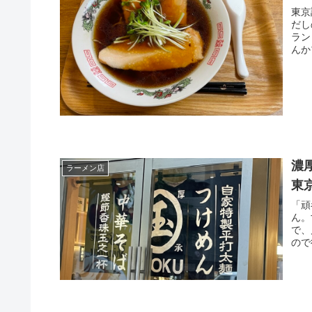
東京
だし
ラン
んか
濃
ラーメン店
東
「頑
ん。
で、
ので