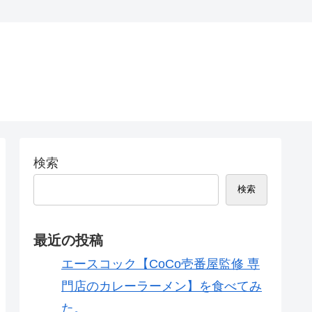
検索
検索
最近の投稿
エースコック【CoCo壱番屋監修 専
門店のカレーラーメン】を食べてみ
た。