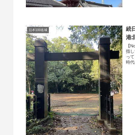
続
日本100名城
港
【N
指し
って
時代