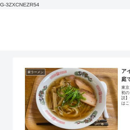
G-3ZXCNEZR54
ア
家ラーメン
庭
東京
初の
説】
はこち