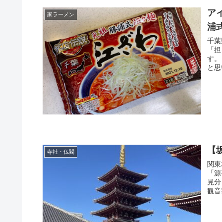
ア
家ラーメン
浦
千葉
「担
す。
と思
【
寺社・仏閣
関東
「源
見分
観音