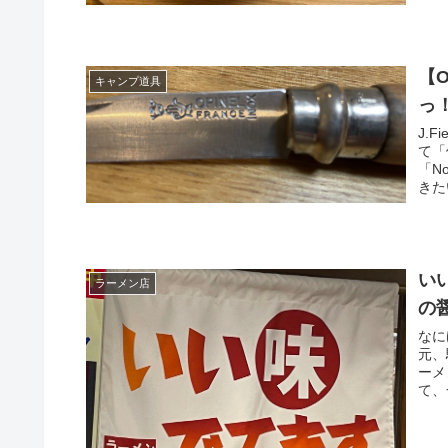
【
キャンプ道具
っ
J.
て「
「N
きた
い
ラーメン店
の
なに
元、
ーメ
て、