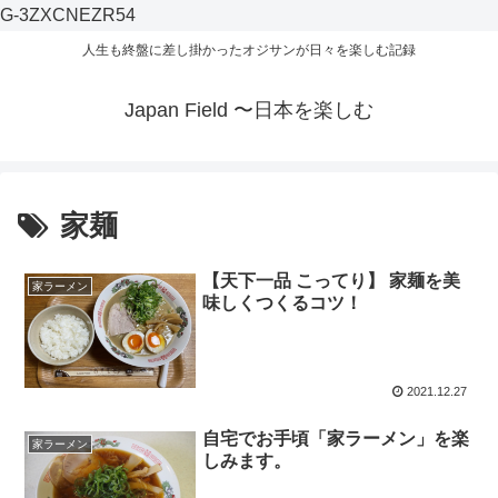
G-3ZXCNEZR54
人生も終盤に差し掛かったオジサンが日々を楽しむ記録
Japan Field 〜日本を楽しむ
家麺
【天下一品 こってり】 家麺を美
家ラーメン
味しくつくるコツ！
2021.12.27
自宅でお手頃「家ラーメン」を楽
家ラーメン
しみます。