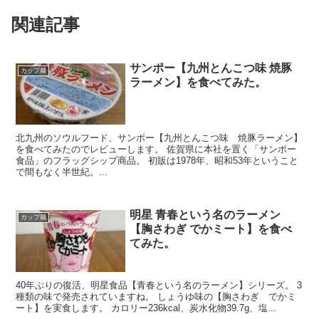
関連記事
サンポー【九州とんこつ味 焼豚
カップ麺
ラーメン】を食べてみた。
北九州のソウルフード、サンポー【九州とんこつ味 焼豚ラーメン】
を食べてみたのでレビューします。 佐賀県に本社を置く「サンポー
食品」のフラッグシップ商品。 初販は1978年、昭和53年ということ
で間もなく半世紀。...
明星 青春という名のラーメン
カップ麺
【胸さわぎ でかミート】を食べ
てみた。
40年ぶりの復活、明星食品【青春という名のラーメン】シリーズ。 3
種類の味で発売されていますね。 しょうゆ味の【胸さわぎ でかミ
ート】を実食します。 カロリー236kcal、炭水化物39.7g、塩...