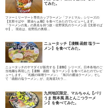
てみた。
ファーミリーマート専売カップラーメン「ファミマル」シリーズの
【支那そばや 醤油らぁ麺】を食べてみたのでレビューします。
「ラーメンの鬼」の異名を持つ故・佐野実氏のラーメン店【支那そば
や】。 現在は、佐野氏の奥様...
ニュータッチ【凄麵 函館 塩ラー
カップ麺
メン】を食べてみた。
ニュータッチのヤマダイが販売する【凄麵】シリーズ。日本各地のご
当地麺を再現した【凄麵 函館 塩ラーメン】を食べてみたのでレビ
ューします。 「札幌の味噌ラーメン」「旭川の醬油ラーメン」そし
て「函館の塩ラーメン」が、北海道3大ラ...
九州地区限定、マルちゃん【バリ
カップ麺
うま 熊本風 黒とんこつラーメ
ン】を食べてみた。