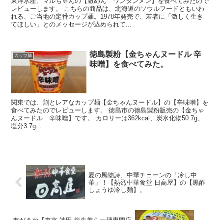
東洋水産、マルちゃんの【激めん ワンタンメン】を食べてみたので
レビューします。 こちらの商品は、北海道のソウルフードともいわ
れる、ご当地の定番カップ麺。1978年発売で、若者に「激しく生き
てほしい」とのメッセージが込められて...
徳島製粉【金ちゃんヌードル 辛
カップ麺
味噌】を食べてみた。
関東では、割とレアなカップ麺【金ちゃんヌードル】の【辛味噌】を
食べてみたのでレビューします。 徳島市の徳島製粉販売の【金ちゃ
んヌードル 辛味噌】です。 カロリーは362kcal、炭水化物50.7g、
塩分3.7g...
夏の風物詩、中華チェーンの「冷し中
華」！【熱烈中華食堂 日高屋】の【黒酢
しょうゆ冷し麺】。