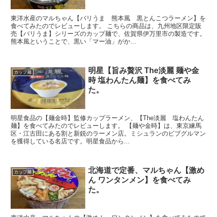
東洋水産のマルちゃん【バリうま 熊本風 黒とんこつラーメン】を
食べてみたのでレビューします。 こちらの商品は、九州地区限定販
売【バリうま】シリーズのカップ麺で、佐賀県伊万里市の製造です。
熊本風ということで、黒い「マー油」がか...
明星【旨み贅沢 The淡麗 麺や金
カップ麺
時 塩わんたん麺】を食べてみ
た。
明星食品の【麺金時】監修カップラーメン、【The淡麗 塩わんたん
麺】を食べてみたのでレビューします。 【麺や金時】は、東京練馬
区・江古田にある割と新鋭のラーメン店。ミシュランのビブグルマン
を獲得している名店です。明星食品から...
北海道で定番、マルちゃん【激め
カップ麺
ん ワンタンメン】を食べてみ
た。