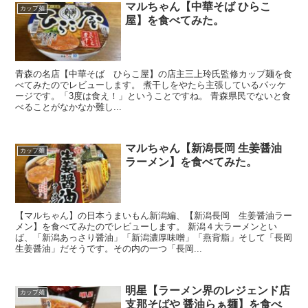
マルちゃん【中華そば ひらこ
カップ麺
屋】を食べてみた。
青森の名店【中華そば ひらこ屋】の店主三上玲氏監修カップ麺を食
べてみたのでレビューします。 煮干しをやたら主張しているパッケ
ージです。「3度は食え！」ということですね。 青森県民でないと食
べることがなかなか難し...
マルちゃん【新潟長岡 生姜醤油
カップ麺
ラーメン】を食べてみた。
【マルちゃん】の日本うまいもん新潟編、【新潟長岡 生姜醤油ラー
メン】を食べてみたのでレビューします。 新潟４大ラーメンとい
ば、「新潟あっさり醤油」「新潟濃厚味噌」「燕背脂」そして「長岡
生姜醤油」だそうです。その内の一つ「長岡...
明星【ラーメン界のレジェンド店
カップ麺
支那そばや 醤油らぁ麺】を食べ