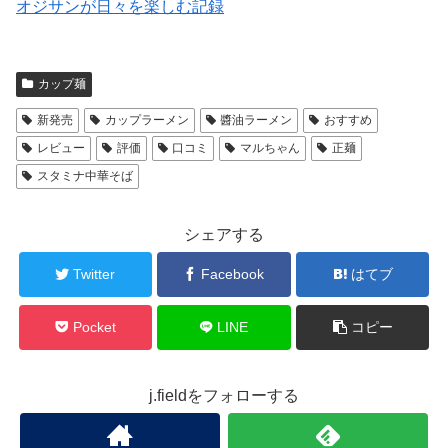
オジサンが日々を楽しむ記録
カップ麺
新発売
カップラーメン
醬油ラーメン
おすすめ
レビュー
評価
口コミ
マルちゃん
正麺
スタミナ中華そば
シェアする
Twitter
Facebook
はてブ
Pocket
LINE
コピー
j.fieldをフォローする