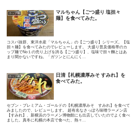
マルちゃん【ごつ盛り 塩担々
カップ麺
麺】を食べてみた。
コスパ抜群、東洋水産「マルちゃん」の【ごつ盛り】シリーズ。【塩
担々麺】を食べてみたのでレビューします。 大盛り普及価格帯のカ
ップ麺でNo１の売り上げを誇る【ごつ盛り】、塩味で担々麵とはあ
まり聞かないですね。「ガツンとにんにく...
日清【札幌濃厚みそ すみれ】を
カップ麺
食べてみた。
セブン・プレミアム・ゴールドの【札幌濃厚みそ すみれ】を食べて
みましたので、レビューします。 超有名なさっぽろ味噌ラーメン店
【すみれ】、新横浜のラーメン博物館にも出店していたのでよく食べ
ました。真冬に札幌の本店で食べた、熱々...