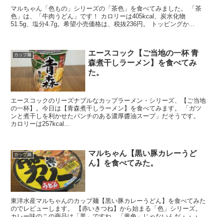
マルちゃん「色もの」シリーズの「茶色」を食べてみました。 「茶
色」は、「牛肉うどん」です！ カロリーは405kcal、炭水化物
51.5g、塩分4.7g。希望小売価格は、税抜236円。 トッピングか...
エースコック【ご当地の一杯 青
カップ麺
森煮干しラーメン】を食べてみ
た。
エースコックのリーズナブルなカップラーメン・シリーズ、【ご当地
の一杯】。今日は【青森煮干しラーメン】を食べてみます。 「ガツ
ンと煮干しを利かせたパンチのある濃厚醬油スープ」だそうです。
カロリーは257kcal...
マルちゃん【黒い豚カレーうど
カップ麺
ん】を食べてみた。
東洋水産マルちゃんのカップ麺【黒い豚カレーうどん】を食べてみた
のでレビューします。 【赤いきつね】から始まる「色」シリーズ。
カレー味のこの商品は「黒」ですね。「黄色」じゃないんだ・・・