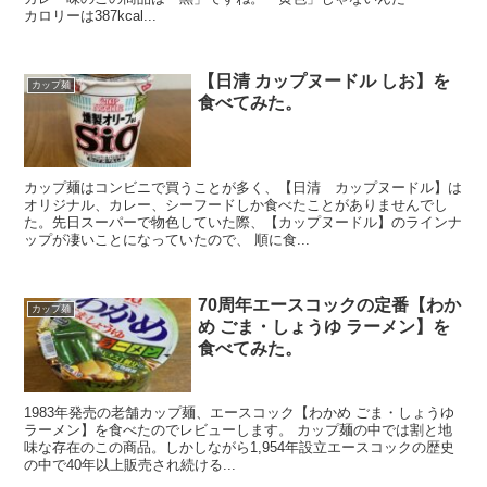
カロリーは387kcal...
【日清 カップヌードル しお】を
カップ麺
食べてみた。
カップ麺はコンビニで買うことが多く、【日清 カップヌードル】は
オリジナル、カレー、シーフードしか食べたことがありませんでし
た。先日スーパーで物色していた際、【カップヌードル】のラインナ
ップが凄いことになっていたので、 順に食...
70周年エースコックの定番【わか
カップ麺
め ごま・しょうゆ ラーメン】を
食べてみた。
1983年発売の老舗カップ麺、エースコック【わかめ ごま・しょうゆ
ラーメン】を食べたのでレビューします。 カップ麺の中では割と地
味な存在のこの商品。しかしながら1,954年設立エースコックの歴史
の中で40年以上販売され続ける...