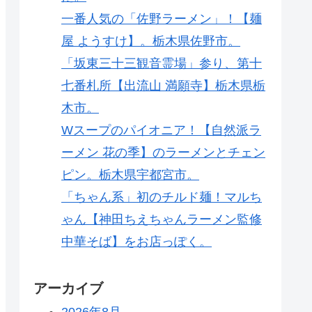
一番人気の「佐野ラーメン」！【麺
屋 ようすけ】。栃木県佐野市。
「坂東三十三観音霊場」参り、第十
七番札所【出流山 満願寺】栃木県栃
木市。
Wスープのパイオニア！【自然派ラ
ーメン 花の季】のラーメンとチェン
ピン。栃木県宇都宮市。
「ちゃん系」初のチルド麺！マルち
ゃん【神田ちえちゃんラーメン監修
中華そば】をお店っぽく。
アーカイブ
2026年8月