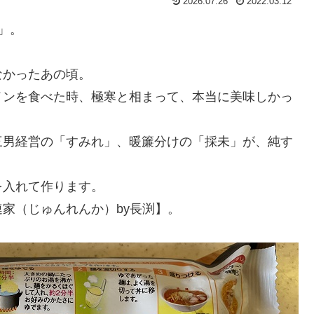
2026.07.26
2022.03.12
」。
なかったあの頃。
メンを食べた時、極寒と相まって、本当に美味しかっ
三男経営の「すみれ」、暖簾分けの「採未」が、純す
を入れて作ります。
家（じゅんれんか）by長渕】。