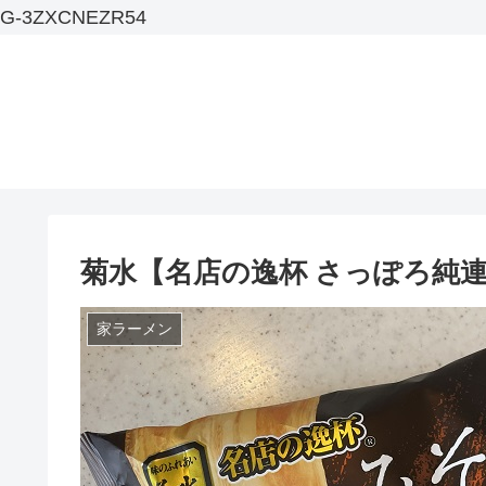
G-3ZXCNEZR54
菊水【名店の逸杯 さっぽろ純
家ラーメン