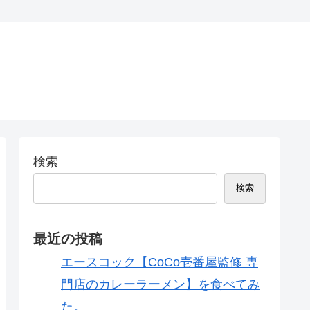
検索
検索
最近の投稿
エースコック【CoCo壱番屋監修 専
門店のカレーラーメン】を食べてみ
た。