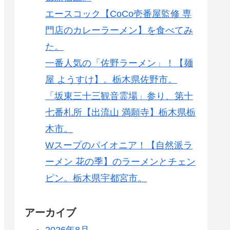
エースコック【CoCo壱番屋監修 専
門店のカレーラーメン】を食べてみ
た。
一番人気の「佐野ラーメン」！【麺
屋 ようすけ】。栃木県佐野市。
「坂東三十三観音霊場」参り、第十
七番札所【出流山 満願寺】栃木県栃
木市。
Wスープのパイオニア！【自然派ラ
ーメン 花の季】のラーメンとチェン
ピン。栃木県宇都宮市。
アーカイブ
2026年8月