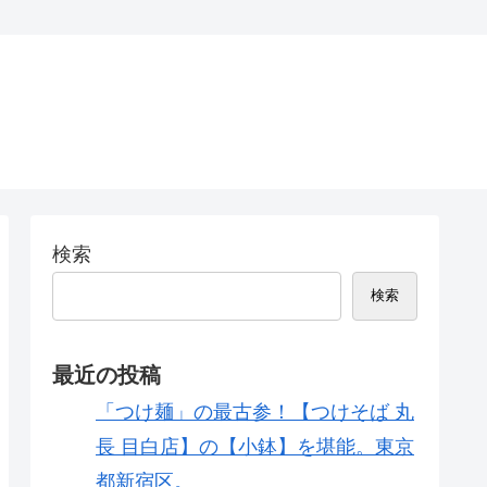
検索
検索
最近の投稿
「つけ麺」の最古参！【つけそば 丸
長 目白店】の【小鉢】を堪能。東京
都新宿区。