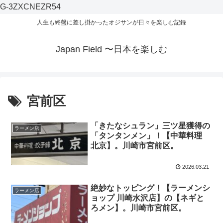
G-3ZXCNEZR54
人生も終盤に差し掛かったオジサンが日々を楽しむ記録
Japan Field 〜日本を楽しむ
宮前区
「きたなシュラン」三ツ星獲得の
ラーメン店
「タンタンメン」！【中華料理
北京】。川崎市宮前区。
2026.03.21
絶妙なトッピング！【ラーメンシ
ラーメン店
ョップ 川崎水沢店】の【ネギと
ろメン】。川崎市宮前区。