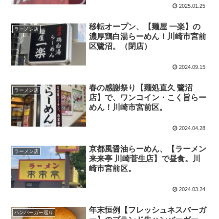
2025.01.25
移転オープン、【麺屋 一楽】の
ラーメン店
濃厚鶏白湯らーめん！川崎市宮前
区鷺沼。（閉店）
2024.09.15
春の感謝祭り【麺処直久 鷺沼
ラーメン店
店】で、ワンコイン・こく旨らー
めん！川崎市宮前区。
2024.04.28
京都風醤油らーめん、【ラーメン
ラーメン店
来来亭 川崎菅生店】で昼食。川
崎市宮前区。
2024.03.24
年末恒例【フレッシュネスバーガ
ハンバーガー巡り