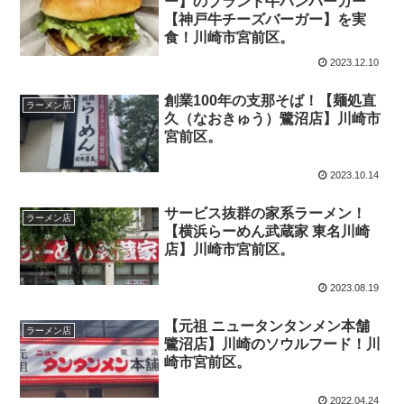
ー】のブランド牛ハンバーガー
【神戸牛チーズバーガー】を実
食！川崎市宮前区。
2023.12.10
創業100年の支那そば！【麺処直
ラーメン店
久（なおきゅう）鷺沼店】川崎市
宮前区。
2023.10.14
サービス抜群の家系ラーメン！
ラーメン店
【横浜らーめん武蔵家 東名川崎
店】川崎市宮前区。
2023.08.19
【元祖 ニュータンタンメン本舗
ラーメン店
鷺沼店】川崎のソウルフード！川
崎市宮前区。
2022.04.24