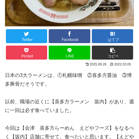
Twitter
Facebook
はてブ
Pocket
LINE
コピー
2025.09.28
2022.03.05
日本の3大ラーメンは、①札幌味噌 ②喜多方醤油 ③博
多豚骨だそうです。
以前、職場の近くに【喜多方ラーメン 坂内】があり、週
に一回は必ず食べていました。
今回は【会津 喜多方らーめん えどやフーズ】をなるべ
く【坂内】店舗に寄せて、食べたいと思います。【えどや