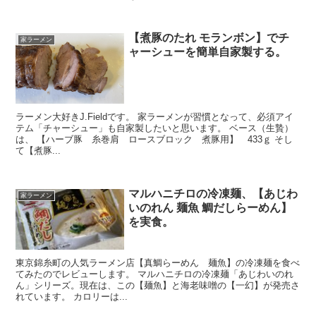
【煮豚のたれ モランボン】でチ
家ラーメン
ャーシューを簡単自家製する。
ラーメン大好きJ.Fieldです。 家ラーメンが習慣となって、必須アイ
テム「チャーシュー」も自家製したいと思います。 ベース（生贄）
は、 【ハーブ豚 糸巻肩 ロースブロック 煮豚用】 433ｇ そし
て【煮豚...
マルハニチロの冷凍麺、【あじわ
家ラーメン
いのれん 麺魚 鯛だしらーめん】
を実食。
東京錦糸町の人気ラーメン店【真鯛らーめん 麺魚】の冷凍麺を食べ
てみたのでレビューします。 マルハニチロの冷凍麺「あじわいのれ
ん」シリーズ。現在は、この【麺魚】と海老味噌の【一幻】が発売さ
れています。 カロリーは...