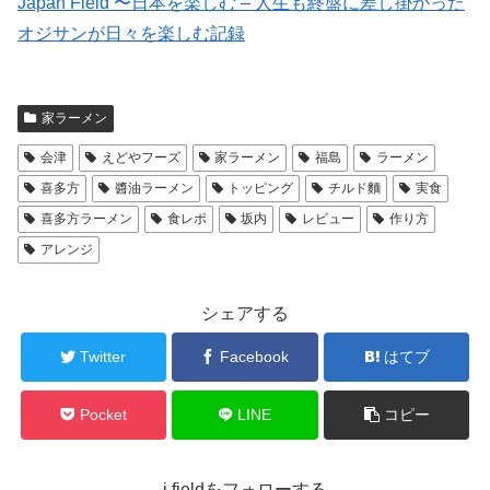
Japan Field 〜日本を楽しむ – 人生も終盤に差し掛かった
オジサンが日々を楽しむ記録
家ラーメン
会津
えどやフーズ
家ラーメン
福島
ラーメン
喜多方
醬油ラーメン
トッピング
チルド麵
実食
喜多方ラーメン
食レポ
坂内
レビュー
作り方
アレンジ
シェアする
Twitter
Facebook
はてブ
Pocket
LINE
コピー
j.fieldをフォローする