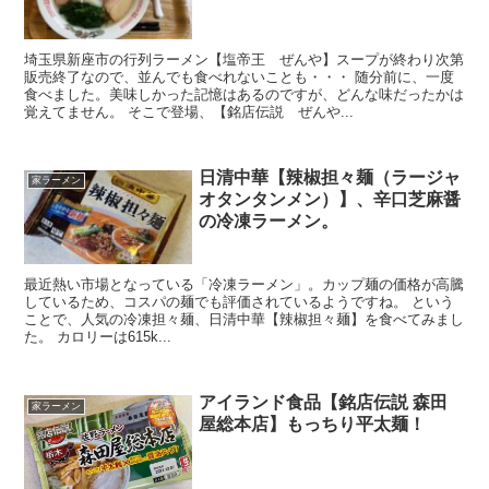
埼玉県新座市の行列ラーメン【塩帝王 ぜんや】スープが終わり次第
販売終了なので、並んでも食べれないことも・・・ 随分前に、一度
食べました。美味しかった記憶はあるのですが、どんな味だったかは
覚えてません。 そこで登場、【銘店伝説 ぜんや...
日清中華【辣椒担々麺（ラージャ
家ラーメン
オタンタンメン）】、辛口芝麻醤
の冷凍ラーメン。
最近熱い市場となっている「冷凍ラーメン」。カップ麺の価格が高騰
しているため、コスパの麺でも評価されているようですね。 という
ことで、人気の冷凍担々麺、日清中華【辣椒担々麺】を食べてみまし
た。 カロリーは615k...
アイランド食品【銘店伝説 森田
家ラーメン
屋総本店】もっちり平太麺！