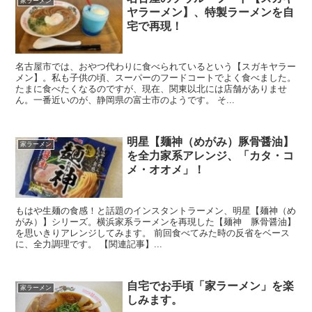
家ラーメン
ヤラーメン】、特製ラーメンを自
宅で再現！
名古屋市では、おやつ代わりに食べられているという【スガキヤラー
メン】。私も子供の頃、スーパーのフードコートでよく食べました。
たまに食べたくなるのですが、現在、関東以北には店舗がありませ
ん。一番近いのが、静岡県の富士市のようです。 そ...
明星【麺神（めがみ）豚骨醤油】
家ラーメン
を全力家系アレンジ、「カタ・コ
メ・オオメ」！
もはや生麺の食感！と話題のインスタントラーメン、明星【麺神（め
がみ）】シリーズ。横浜家系ラーメンを再現した【麺神 豚骨醤油】
を思いきりアレンジしてみます。 前回食べてみた時の反省をベース
に、全力調理です。 【関連記事】...
自宅でお手頃「家ラーメン」を楽
家ラーメン
しみます。