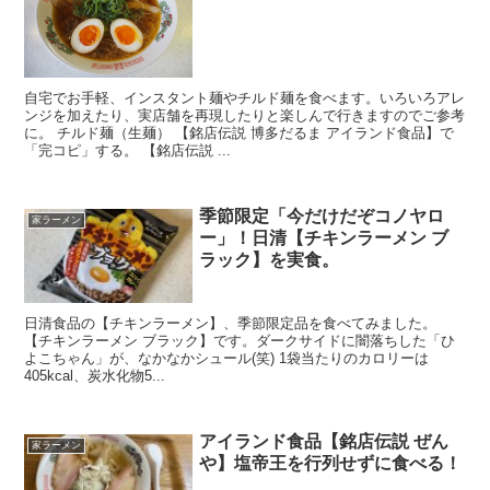
自宅でお手軽、インスタント麺やチルド麺を食べます。いろいろアレ
ンジを加えたり、実店舗を再現したりと楽しんで行きますのでご参考
に。 チルド麺（生麺） 【銘店伝説 博多だるま アイランド食品】で
「完コピ」する。 【銘店伝説 ...
季節限定「今だけだぞコノヤロ
家ラーメン
ー」！日清【チキンラーメン ブ
ラック】を実食。
日清食品の【チキンラーメン】、季節限定品を食べてみました。
【チキンラーメン ブラック】です。ダークサイドに闇落ちした「ひ
よこちゃん」が、なかなかシュール(笑) 1袋当たりのカロリーは
405kcal、炭水化物5...
アイランド食品【銘店伝説 ぜん
家ラーメン
や】塩帝王を行列せずに食べる！