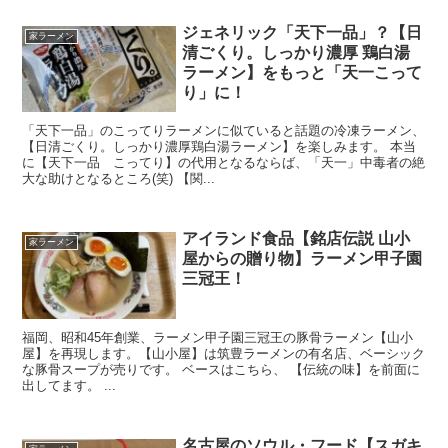
ジェネリック「天下一品」？【日
家ラーメン
清ごくり。しっかり濃厚 鶏白湯
ラーメン】をもっと「天一こって
り」に！
「天下一品」のこってりラーメンに似ていると話題の冷凍ラーメン、
【日清ごくり。しっかり濃厚鶏白湯ラーメン】を楽しみます。 本当
に【天下一品 こってり】の代用となるならば、「天一」中毒者の絶
大な助けとなるところ(笑) 【関...
アイランド食品【銘店伝説 山小
家ラーメン
屋からの贈り物】ラーメン甲子園
三冠王！
福岡、昭和45年創業、ラーメン甲子園三冠王の豚骨ラーメン【山小
屋】を再現します。【山小屋】は筑豊ラーメンの有名店、ベーシック
な豚骨スープが売りです。 ベースはこちら、 【伝統の味】を前面に
出してます。 ...
名古屋のソウル・フード【スガキ