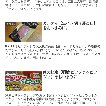
ア】を楽しみます。 「キャビア」と言えば、世界三大珍味、超高級
食材。「チョウザメ」の卵の塩漬け。ちなみに、「チョウザメ」は
「サメ」ではないそうです。...
カルディ【生ハム 切り落とし】
おつまみ
をおつまみに。
KALDI（カルディ）で大人気の商品【生ハム 切り落とし】を晩酌の
おつまみにしてみたいと思います。 120g入っていて、税込298円。
とてもリーズナブルです。一見、肉の塊にみえますが、ちゃんとスラ
イスされています。剥がすのが...
終売決定【明治 ピッツァ＆ピッ
おつまみ
ツァ】をおつまみに。
冷凍ピザトップシェアを誇る【明治レンジピッツァ＆ピッツァ】が、
生産ラインの老朽化を理由に販売終了となるようです。 おつまみ、
小腹用にちょうどいい商品でしたので残念です。別れを惜しんでおつ