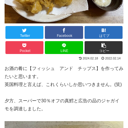
Twitter
Facebook
はてブ
Pocket
LINE
コピー
2024.02.18
2022.02.14
お酒の肴に【フィッシュ アンド チップス】を作ってみ
たいと思います。
英国料理と言えば、これくらいしか思いつきません。(笑)
夕方、スーパーで30％オフの真鱈と広告の品のジャガイ
モを調達しました。