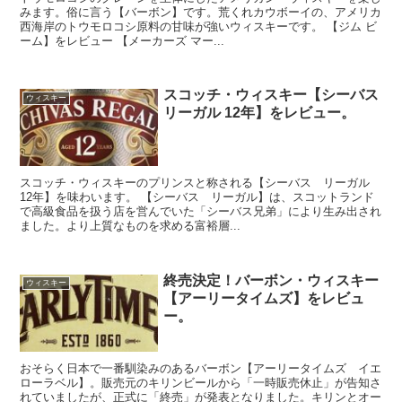
みます。俗に言う【バーボン】です。荒くれカウボーイの、アメリカ
西海岸のトウモロコシ原料の甘味が強いウィスキーです。 【ジム ビ
ーム】をレビュー 【メーカーズ マー...
スコッチ・ウィスキー【シーバス
ウィスキー
リーガル 12年】をレビュー。
スコッチ・ウィスキーのプリンスと称される【シーバス リーガル
12年】を味わいます。 【シーバス リーガル】は、スコットランド
で高級食品を扱う店を営んでいた「シーバス兄弟」により生み出され
ました。より上質なものを求める富裕層...
終売決定！バーボン・ウィスキー
ウィスキー
【アーリータイムズ】をレビュ
ー。
おそらく日本で一番馴染みのあるバーボン【アーリータイムズ イエ
ローラベル】。販売元のキリンビールから「一時販売休止」が告知さ
れていましたが、正式に「終売」が発表となりました。キリンとオー