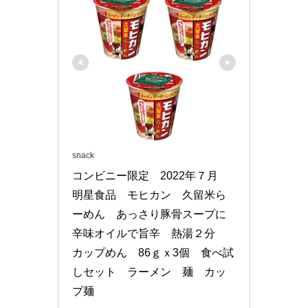
snack
コンビニー限定　2022年７月　
明星食品　モヒカン　久留米ら
ーめん　あっさり豚骨スープに
辛味オイルで旨辛　熱湯２分　
カップめん　86ｇｘ3個　食べ試
しセット　ラーメン　麺　カッ
プ麺