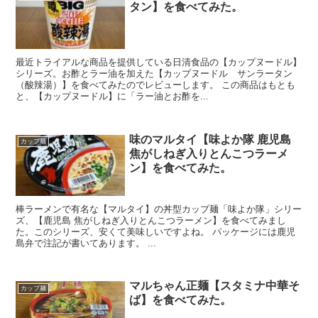
タン】を食べてみた。
最近トライアルな商品を提供している日清食品の【カップヌードル】
シリーズ。お酢とラー油を加えた【カップヌードル サンラータン
（酸辣湯）】を食べてみたのでレビューします。 この商品はもとも
と、【カップヌードル】に「ラー油とお酢を...
味のマルタイ【味よか隊 鹿児島
カップ麺
焦がしねぎ入りとんこつラーメ
ン】を食べてみた。
棒ラーメンで有名な【マルタイ】の丼型カップ麺「味よか隊」シリー
ズ、【鹿児島 焦がしねぎ入りとんこつラーメン】を食べてみまし
た。このシリーズ、安くて美味しいですよね。 パッケージには鹿児
島弁で注記が書いてあります。 ...
マルちゃん正麺【スタミナ中華そ
カップ麺
ば】を食べてみた。