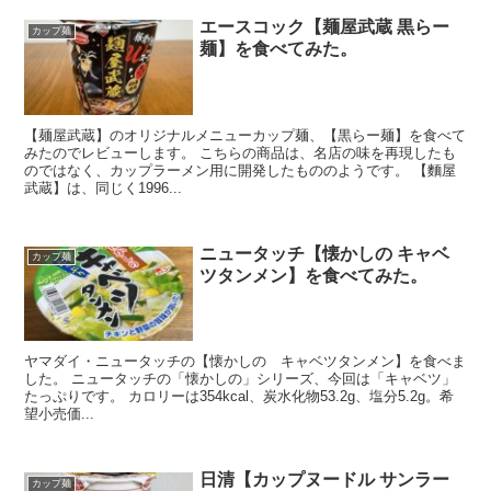
エースコック【麺屋武蔵 黒らー
カップ麺
麺】を食べてみた。
【麺屋武蔵】のオリジナルメニューカップ麺、【黒らー麺】を食べて
みたのでレビューします。 こちらの商品は、名店の味を再現したも
のではなく、カップラーメン用に開発したもののようです。 【麵屋
武蔵】は、同じく1996...
ニュータッチ【懐かしの キャベ
カップ麺
ツタンメン】を食べてみた。
ヤマダイ・ニュータッチの【懐かしの キャベツタンメン】を食べま
した。 ニュータッチの「懐かしの」シリーズ、今回は「キャベツ」
たっぷりです。 カロリーは354kcal、炭水化物53.2g、塩分5.2g。希
望小売価...
日清【カップヌードル サンラー
カップ麺