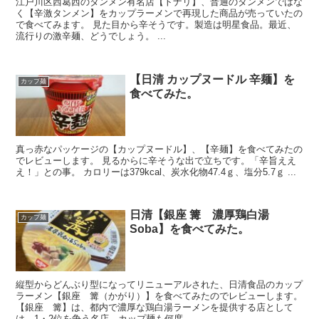
江戸川区西葛西のタンメン有名店【トナリ】、普通のタンメンではな
く【辛激タンメン】をカップラーメンで再現した商品が売っていたの
で食べてみます。 見た目から辛そうです。製造は明星食品。最近、
流行りの激辛麺、どうでしょう。 ...
【日清 カップヌードル 辛麺】を
カップ麺
食べてみた。
真っ赤なパッケージの【カップヌードル】、【辛麺】を食べてみたの
でレビューします。 見るからに辛そうな出で立ちです。「辛旨ええ
え！」との事。 カロリーは379kcal、炭水化物47.4ｇ、塩分5.7ｇ ...
日清【銀座 篝 濃厚鶏白湯
カップ麺
Soba】を食べてみた。
縦型からどんぶり型になってリニューアルされた、日清食品のカップ
ラーメン【銀座 篝（かがり）】を食べてみたのでレビューします。
【銀座 篝】は、都内で濃厚な鶏白湯ラーメンを提供する店として
は、1・2位を争う名店。カップ麺も何度...