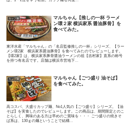
マルちゃん【推しの一杯 ラーメ
カップ麺
ン環２家 横浜家系 醤油豚骨】を
食べてみた。
東洋水産「マルちゃん」の「名店監修推しの一杯」シリーズ、【ラー
メン環2家 横浜家系醤油豚骨】を食べてみたのでレビューします。
【環2家】は、横浜家系豚骨醤油ラーメンの祖【吉村家】直系の称号
を持つ有名店です。店舗は横浜市営地下...
マルちゃん【ごつ盛り 油そば】
カップ麺
を食べてみた。
高コスパ、大盛りカップ麺、No1人気の【ごつ盛り】シリーズ。【油
そば】を実食したのでレビューします。この商品は、期間限定とのこ
とらしく、興味のある方は早めのご賞味を・・・ ごつ盛りの焼きそ
ば系は、130ｇの麺ということで結構...