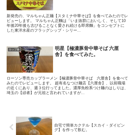
新発売の、マルちゃん正麺【スタミナ中華そば】を食べてみたのでレ
ビューします。 マルちゃん正麵は「いま抜群においしく、そして10
年後20年後も古びることなく愛され続ける即席麵」をコンセプトに
した東洋水産のフラッグシップ・シリー...
明星【極濃豚骨中華そば 六厘
カップ麺
舎】を食べてみた。
ローソン専売カップラーメン【極濃豚骨中華そば 六厘舎】を食べて
みたのでレビューします。 超有名なつけ麺店【六厘舎】、以前職場
の近くにあり、週３位行ってました。濃厚魚粉系つけ麺のはしりは、
埼玉の【頑者】が元祖と言われていますが...
自宅で簡単カクテル【スカイ・ダイビン
グ】を作って飲む。