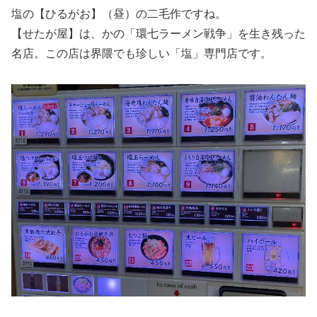
塩の【ひるがお】（昼）の二毛作ですね。
【せたが屋】は、かの「環七ラーメン戦争」を生き残った
名店。この店は界隈でも珍しい「塩」専門店です。