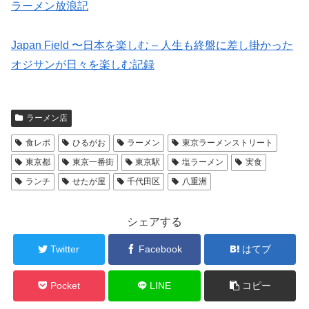
ラーメン放浪記
Japan Field 〜日本を楽しむ – 人生も終盤に差し掛かった
オジサンが日々を楽しむ記録
ラーメン店
食レポ
ひるがお
ラーメン
東京ラーメンストリート
東京都
東京一番街
東京駅
塩ラーメン
実食
ランチ
せたが屋
千代田区
八重洲
シェアする
Twitter
Facebook
はてブ
Pocket
LINE
コピー