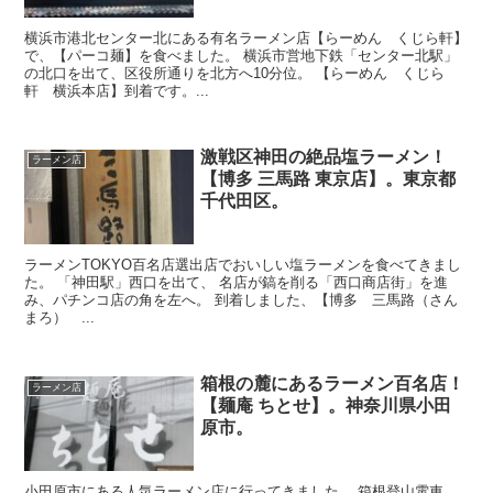
横浜市港北センター北にある有名ラーメン店【らーめん くじら軒】
で、【パーコ麺】を食べました。 横浜市営地下鉄「センター北駅」
の北口を出て、区役所通りを北方へ10分位。 【らーめん くじら
軒 横浜本店】到着です。...
激戦区神田の絶品塩ラーメン！
ラーメン店
【博多 三馬路 東京店】。東京都
千代田区。
ラーメンTOKYO百名店選出店でおいしい塩ラーメンを食べてきまし
た。 「神田駅」西口を出て、 名店が鎬を削る「西口商店街」を進
み、パチンコ店の角を左へ。 到着しました、【博多 三馬路（さん
まろ） ...
箱根の麓にあるラーメン百名店！
ラーメン店
【麺庵 ちとせ】。神奈川県小田
原市。
小田原市にある人気ラーメン店に行ってきました。 箱根登山電車