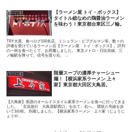
【ラーメン屋 トイ・ボックス】
ラーメン店
タイトル総なめの鶏醤油ラーメン
を味わう！東京都台東区三ノ輪。
TRY大賞、食べログ100名店、ミシュラン・ビブグルマン等、数々の
評価を受けているラーメン店【ラーメン屋 トイ・ボックス】。評判
の一杯を食べたくて、お邪魔しました。 東京メトロ・日比谷線、三
ノ輪駅を降りて、信号を渡り右。 ...
階層スープの濃厚チャーシュー
ラーメン店
麺！【横浜家系ラーメン 上々
家】東京都大田区大鳥居。
【六角家】系譜のオールドスタイル家系ラーメンを食べに行ってきま
した。 「京浜急行 大鳥居駅西口」を出て、右へ。 環状八号線を歩
いて3分程。 到着しました。【横浜家系ラーメン 上々家（じょうじ
ょうや...