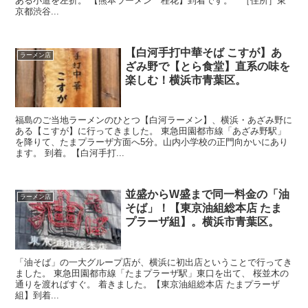
ある小道を左折。 【熊本ラーメン 桂花】到着です。 ［住所］東
京都渋谷...
【白河手打中華そば こすが】あ
ラーメン店
ざみ野で【とら食堂】直系の味を
楽しむ！横浜市青葉区。
福島のご当地ラーメンのひとつ【白河ラーメン】、横浜・あざみ野に
ある【こすが】に行ってきました。 東急田園都市線「あざみ野駅」
を降りて、たまプラーザ方面へ5分。山内小学校の正門向かいにあり
ます。 到着。【白河手打...
並盛からW盛まで同一料金の「油
ラーメン店
そば」！【東京油組総本店 たま
プラーザ組】。横浜市青葉区。
「油そば」の一大グループ店が、横浜に初出店ということで行ってき
ました。 東急田園都市線「たまプラーザ駅」東口を出て、 桜並木の
通りを渡ればすぐ。 着きました。【東京油組総本店 たまプラーザ
組】到着...