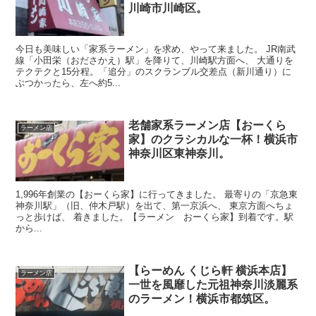
川崎市川崎区。
今日も美味しい「家系ラーメン」を求め、やって来ました。 JR南武
線「小田栄（おださかえ）駅」を降りて、川崎駅方面へ、 大通りを
テクテクと15分程。「追分」のスクランブル交差点（新川通り）に
ぶつかったら、左へ約5...
老舗家系ラーメン店【おーくら
ラーメン店
家】のクラシカルな一杯！横浜市
神奈川区東神奈川。
1,996年創業の【おーくら家】に行ってきました。 最寄りの「京急東
神奈川駅」（旧、仲木戸駅）を出て、第一京浜へ、 東京方面へちょ
っと歩けば、 着きました。【ラーメン おーくら家】到着です。駅
から...
【らーめん くじら軒 横浜本店】
ラーメン店
一世を風靡した元祖神奈川淡麗系
のラーメン！横浜市都筑区。