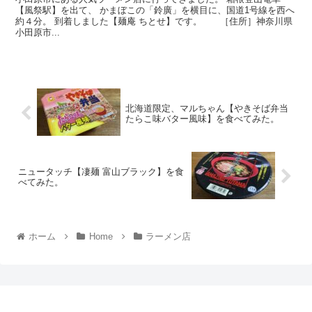
【風祭駅】を出て、 かまぼこの「鈴廣」を横目に、国道1号線を西へ
約４分。 到着しました【麺庵 ちとせ】です。 ［住所］神奈川県
小田原市...
北海道限定、マルちゃん【やきそば弁当
たらこ味バター風味】を食べてみた。
ニュータッチ【凄麺 富山ブラック】を食
べてみた。
ホーム
Home
ラーメン店