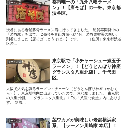
都内唯一の「九州八幡ラーメ
ラーメン店
ン」！【唐そば】の一杯。東京都
渋谷区。
渋谷にある老舗豚骨ラーメン店に行ってきました。 絶賛再開発中の
「渋谷駅」を出て、 246号を青山方面へ約4分、渋谷警察署の向い。
到着しました【唐そば（とうそば）】です。 ［住所］東京都渋谷
区渋...
東京駅で「小チャーシュー煮玉子
ラーメン店
ラーメン」！【どうとんぼり神座
グランスタ八重北店】。千代田
区。
大阪で人気を誇るラーメン・チェーン【どうとんぼり神座（かむく
ら）】。東京駅構内に出店していたので、お邪魔しました。 東京駅
の八重洲側。 「グランスタ八重北」１Fの「八重北食堂」内にありま
す。 到着...
茎ワカメが美味しい老舗横浜家
ラーメン店
系、【ラーメン川崎家 本店】！